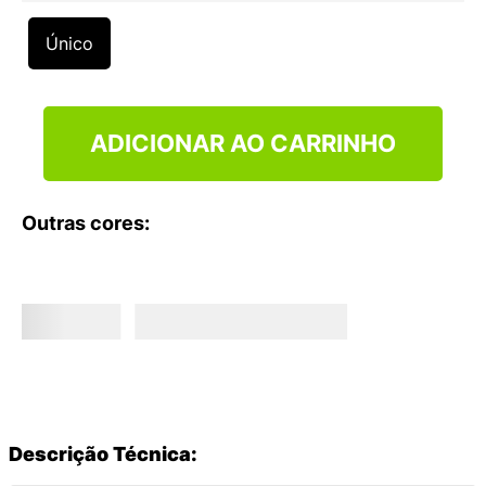
9
º
NEW 530
Único
10
º
VANS TÊNIS VANS ULTRARANGE
ADICIONAR AO CARRINHO
Outras cores:
Descrição Técnica: