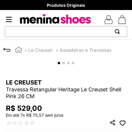
Produtos Originais
TERMOS MAIS BUSCADOS
Le Creuset
Assadeiras e Travessas
1
º
TÊNIS NEWS BALANCE 530
2
º
NEW 9060
3
º
MELISSAS MINI BABY
LE CREUSET
4
º
TÊNIS VEJA WHITE
Travessa Retangular Heritage Le Creuset Shell
5
º
ADIDAS
Pink 26 CM
6
º
SAMBA
R$
529
,
00
7
º
MELISSA SLIDE
Em até
7
x
R$
75
,
57
sem juros
8
º
NEW BALANCE 204L