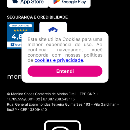
SEGURANÇA E CREDIBILIDADE
Este site utiliza Cookies para uma
melhor experiência de uso. Ao
continuar navegando, você
concorda com nossas políticas
de
cookies e privacidade
.
Entendi
© Menina Shoes Comércio de Modas Eireli - EPP CNPJ:
11.785.555/0001-02 | IE: 387.208.543.115
Rua: General Epaminondas Teixeira Guimarães, 193 - Vila Gardiman -
Itu/SP - CEP 13309-410