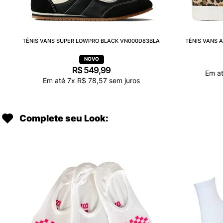
TÊNIS VANS SUPER LOWPRO BLACK VN000D83BLA
TÊNIS VANS 
R$
549
,
99
Em a
Em até
7
x
R$
78
,
57
sem juros
Complete seu Look: