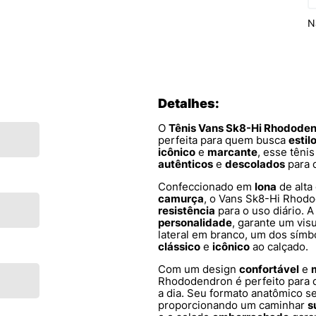
N
Detalhes:
O
Tênis Vans Sk8-Hi Rhodod
perfeita para quem busca
estil
icônico
e
marcante
, esse têni
autênticos
e
descolados
para 
Confeccionado em
lona
de alta
camurça
, o Vans Sk8-Hi Rhod
resistência
para o uso diário. A
personalidade
, garante um vis
lateral em branco, um dos símb
clássico
e
icônico
ao calçado.
Com um design
confortável
e
Rhododendron é perfeito para
a dia. Seu formato anatômico s
proporcionando um caminhar
s