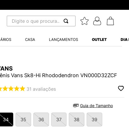
la mínima R$ 70,00
Digite o que procura...
 BUSCADOS
ÁRIOS
CASA
LANÇAMENTOS
OUTLET
DIA
S BALANCE 530
MINI BABY
VANS
A WHITE
ênis Vans Sk8-Hi Rhododendron VN000D32ZCF
31
avaliações
LIDE
Guia de Tamanho
S VANS ULTRARANGE
34
35
36
37
38
39
TRY