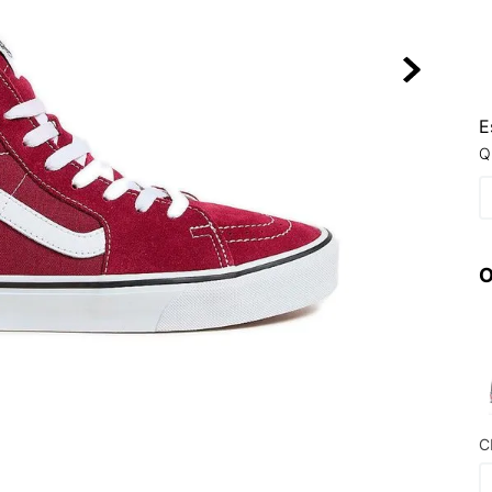
10
º
NEW 530
E
Q
O
C