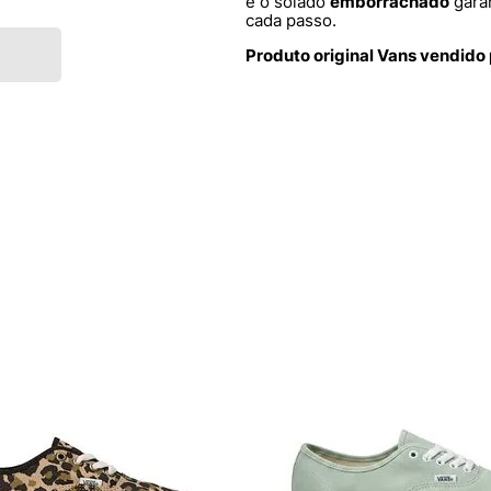
e o solado
emborrachado
gara
cada passo.
Produto original Vans vendido