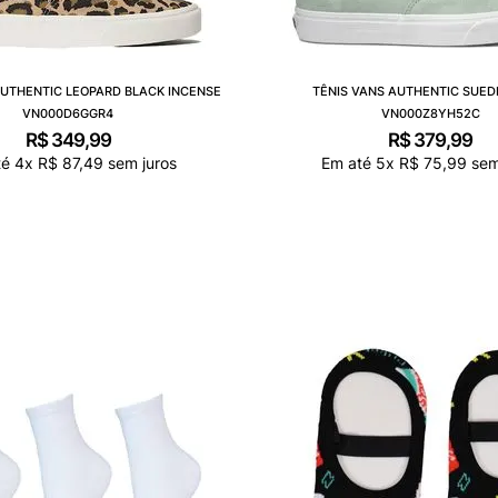
AUTHENTIC LEOPARD BLACK INCENSE
TÊNIS VANS AUTHENTIC SUED
VN000D6GGR4
VN000Z8YH52C
R$
349
,
99
R$
379
,
99
té
4
x
R$
87
,
49
sem juros
Em até
5
x
R$
75
,
99
sem