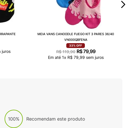
ERRAPANTE
MEIA VANS CANOODLE FUEGO KIT 3 PARES 36/40
VN000QBFENA
33%
OFF
R$
79
,
99
 juros
R$
119
,
90
Em até
1
x
R$
79
,
99
sem juros
100%
Recomendam este produto