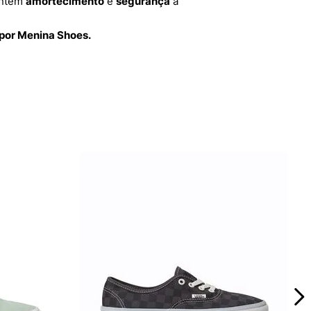
ntem
amortecimento
e
segurança
a
 por Menina Shoes.