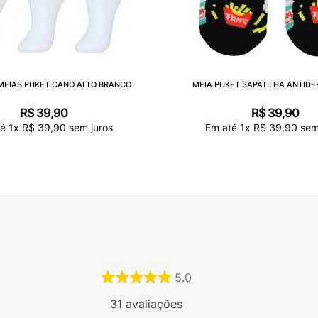
 MEIAS PUKET CANO ALTO BRANCO
MEIA PUKET SAPATILHA ANTID
R$
39
,
90
R$
39
,
90
té
1
x
R$
39
,
90
sem juros
Em até
1
x
R$
39
,
90
sem
5.0
31
avaliações