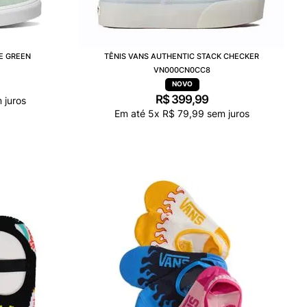
E GREEN
TÊNIS VANS AUTHENTIC STACK CHECKER
VN000CN0CC8
R$
399
,
99
 juros
Em até
5
x
R$
79
,
99
sem juros