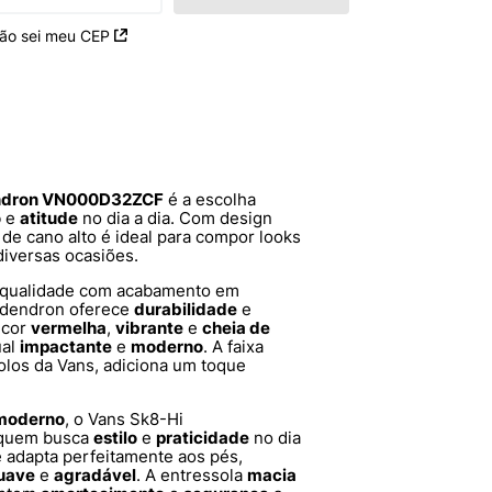
ão sei meu CEP
endron VN000D32ZCF
é a escolha
o
e
atitude
no dia a dia. Com design
s de cano alto é ideal para compor looks
diversas ocasiões.
 qualidade com acabamento em
odendron oferece
durabilidade
e
 cor
vermelha
,
vibrante
e
cheia de
ual
impactante
e
moderno
. A faixa
olos da Vans, adiciona um toque
moderno
, o Vans Sk8-Hi
 quem busca
estilo
e
praticidade
no dia
e adapta perfeitamente aos pés,
uave
e
agradável
. A entressola
macia