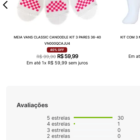
MEIA VANS CLASSIC CANOODLE KIT 3 PARES 36-40
KIT COM 3
VN000QCAJU4
40%
OFF
R$
59
,
99
Em a
R$
99
,
90
Em até
1
x
R$
59
,
99
sem juros
Avaliações
5
estrelas
30
4
estrelas
1
3
estrelas
0
2
estrelas
0