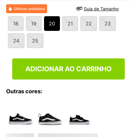
9
º
VEJA COUNTRY
Guia de Tamanho
Últimas unidades!
10
º
NEW 530
18
19
20
21
22
23
24
25
ADICIONAR AO CARRINHO
Outras cores: