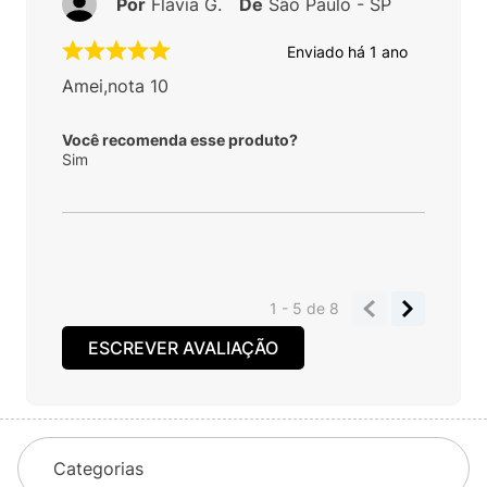
Por
Flávia G.
De
São Paulo - SP
Enviado há
1 ano
Amei,nota 10
Você recomenda esse produto?
Sim
1 - 5
de
8
ESCREVER AVALIAÇÃO
Categorias