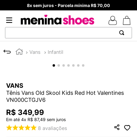
8x sem juros - Parcela mínima R$ 70,00
TERMOS MAIS BUSCADOS
Vans
Infantil
1
º
TÊNIS NEWS BALANCE 530
2
º
MELISSAS MINI BABY
3
º
NEW 9060
VANS
4
º
TÊNIS VEJA WHITE
Tênis Vans Old Skool Kids Red Hot Valentines
5
º
ADIDAS
VN000CTGJV6
6
º
SAMBA
R$
349
,
99
7
º
MELISSA SLIDE
Em até
4
x
R$
87
,
49
sem juros
8
avaliações
8
º
VANS TÊNIS VANS ULTRARANGE