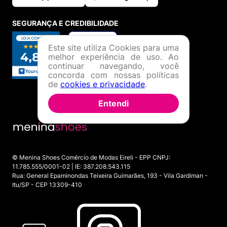
SEGURANÇA E CREDIBILIDADE
Este site utiliza Cookies para uma
melhor experiência de uso. Ao
continuar navegando, você
concorda com nossas políticas
de
cookies e privacidade
.
Entendi
© Menina Shoes Comércio de Modas Eireli - EPP CNPJ:
11.785.555/0001-02 | IE: 387.208.543.115
Rua: General Epaminondas Teixeira Guimarães, 193 - Vila Gardiman -
Itu/SP - CEP 13309-410