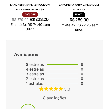
LANCHEIRA FARM ZIRIGUIDUM
LANCHEIRA FARM ZIRIGUIDUM
MAX FEITA DE BRASIL
FLOREJO
20%
OFF
R$
223
,
20
R$
279
,
00
R$
289
,
00
Em até
3
x
R$
74
,
40
sem
Em até
4
x
R$
72
,
25
sem
juros
juros
Avaliações
5
estrelas
8
4
estrelas
0
3
estrelas
0
2
estrelas
0
1
estrelas
0
5.0
8
avaliações