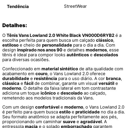
StreetWear
Tendência
Detalhes:
O
Tênis Vans Lowland 2.0 White Black VN000D6RYB2
é a
escolha perfeita para quem busca um calçado
clássico
,
estiloso
e cheio de
personalidade
para o dia a dia. Com
design
inspirado nos anos 90
e detalhes
modernos
, esse
tênis é ideal para compor looks
autênticos
e
descolados
para diversas ocasiões.
Confeccionado em
material sintético
de alta qualidade com
acabamento em
couro
, o Vans Lowland 2.0 oferece
durabilidade
e
resistência
para o uso diário. A cor
branca
,
clássica
e
fácil
de combinar, garante um visual
versátil
e
moderno
. O detalhe da faixa lateral em tom contrastante
adiciona um toque
icônico
e
descolado
ao calçado,
remetendo aos modelos tradicionais da Vans.
Com um design
confortável
e
moderno
, o Vans Lowland 2.0
é perfeito para quem busca
estilo
e
praticidade
no dia a dia.
Seu formato anatômico se adapta perfeitamente aos pés,
proporcionando um caminhar
suave
e
agradável
. A
entressola
macia
e o solado
emborrachado
garantem