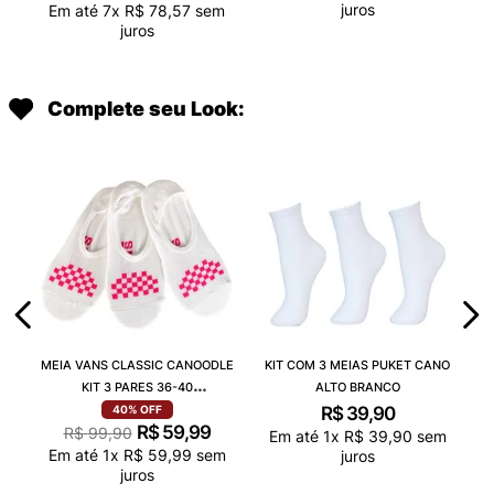
juros
Em até
7
x
R$
78
,
57
sem
juros
Complete seu Look:
MEIA VANS CLASSIC CANOODLE
KIT COM 3 MEIAS PUKET CANO
KIT 3 PARES 36-40
ALTO BRANCO
VN000QCAJU4
R$
39
,
90
40%
OFF
R$
59
,
99
R$
99
,
90
Em até
1
x
R$
39
,
90
sem
Em até
1
x
R$
59
,
99
sem
juros
juros