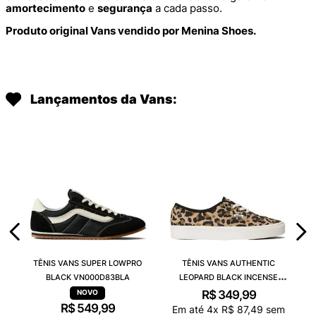
amortecimento
e
segurança
a cada passo.
Produto original Vans vendido por Menina Shoes.
Lançamentos da Vans:
TÊNIS VANS SUPER LOWPRO
TÊNIS VANS AUTHENTIC
BLACK VN000D83BLA
LEOPARD BLACK INCENSE
VN000D6GGR4
R$
349
,
99
R$
549
,
99
Em até
4
x
R$
87
,
49
sem