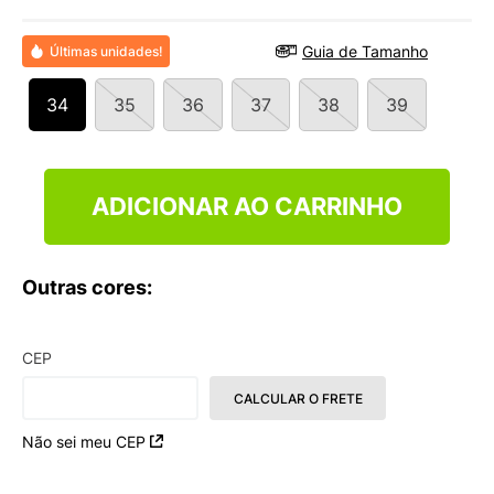
9
º
NEW 530
10
º
VANS TÊNIS VANS ULTRARANGE
Guia de Tamanho
Últimas unidades!
34
35
36
37
38
39
ADICIONAR AO CARRINHO
Outras cores:
CEP
CALCULAR O FRETE
Não sei meu CEP