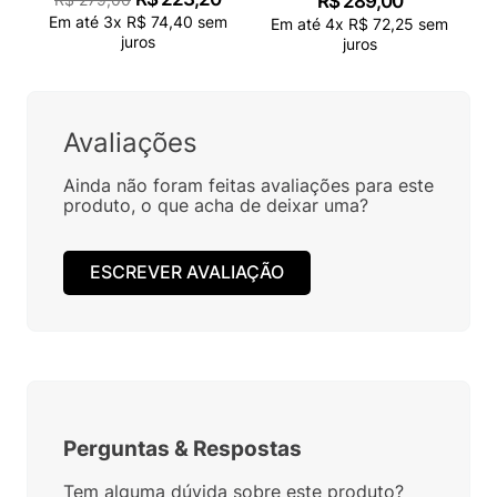
R$
289
,
00
Em até
3
x
R$
74
,
40
sem
Em até
4
x
R$
72
,
25
sem
juros
juros
Avaliações
Ainda não foram feitas avaliações para este
produto, o que acha de deixar uma?
ESCREVER AVALIAÇÃO
Perguntas
&
Respostas
Tem alguma dúvida sobre este produto?