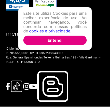
Este site utiliza Cookies para uma
melhor experiência de uso. Ao
continuar navegando, você
concorda com nossas políticas
de
cookies e privacidade
.
Entendi
© Menina Shoes Comércio de Modas Eireli - EPP CNPJ:
11.785.555/0001-02 | IE: 387.208.543.115
Rua: General Epaminondas Teixeira Guimarães, 193 - Vila Gardiman -
Itu/SP - CEP 13309-410