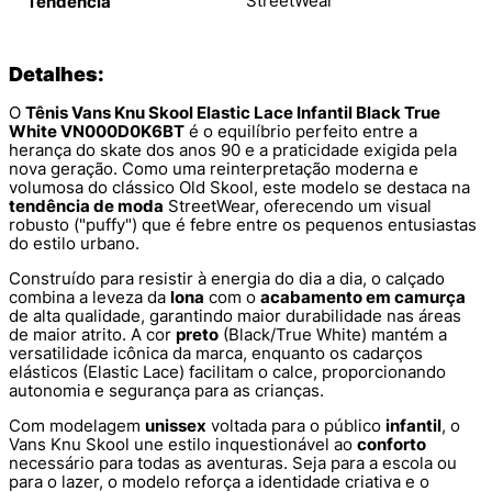
StreetWear
Tendência
Detalhes:
O
Tênis Vans Knu Skool Elastic Lace Infantil Black True
White VN000D0K6BT
é o equilíbrio perfeito entre a
herança do skate dos anos 90 e a praticidade exigida pela
nova geração. Como uma reinterpretação moderna e
volumosa do clássico Old Skool, este modelo se destaca na
tendência de moda
StreetWear, oferecendo um visual
robusto ("puffy") que é febre entre os pequenos entusiastas
do estilo urbano.
Construído para resistir à energia do dia a dia, o calçado
combina a leveza da
lona
com o
acabamento em camurça
de alta qualidade, garantindo maior durabilidade nas áreas
de maior atrito. A cor
preto
(Black/True White) mantém a
versatilidade icônica da marca, enquanto os cadarços
elásticos (Elastic Lace) facilitam o calce, proporcionando
autonomia e segurança para as crianças.
Com modelagem
unissex
voltada para o público
infantil
, o
Vans Knu Skool une estilo inquestionável ao
conforto
necessário para todas as aventuras. Seja para a escola ou
para o lazer, o modelo reforça a identidade criativa e o