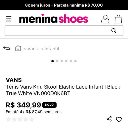
8x sem juros - Parcela mínima R$ 70,00
TERMOS MAIS BUSCADOS
Vans
Infantil
1
º
TÊNIS NEWS BALANCE 530
2
º
NEW 9060
3
º
TÊNIS VEJA WHITE
VANS
4
º
MELISSAS MINI BABY
Tênis Vans Knu Skool Elastic Lace Infantil Black
5
º
ADIDAS
True White VN000D0K6BT
6
º
SAMBA
R$
349
,
99
7
º
MELISSA SLIDE
Em até
4
x
R$
87
,
49
sem juros
8
º
NEW 530