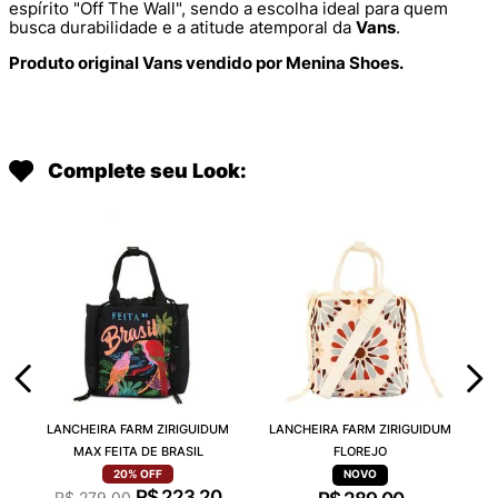
espírito "Off The Wall", sendo a escolha ideal para quem
busca durabilidade e a atitude atemporal da
Vans
.
Produto original Vans vendido por Menina Shoes.
Complete seu Look:
LANCHEIRA FARM ZIRIGUIDUM
LANCHEIRA FARM ZIRIGUIDUM
MAX FEITA DE BRASIL
FLOREJO
20%
OFF
R$
223
,
20
R$
279
,
00