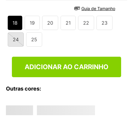
9
º
VANS TÊNIS VANS ULTRARANGE
Guia de Tamanho
10
º
NEW BALANCE 204L
18
19
20
21
22
23
24
25
ADICIONAR AO CARRINHO
Outras cores: