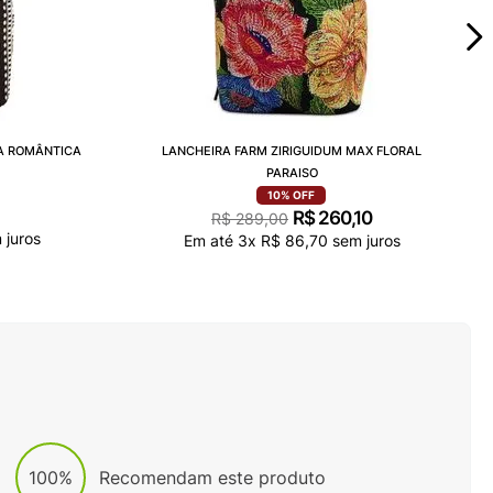
A ROMÂNTICA
LANCHEIRA FARM ZIRIGUIDUM MAX FLORAL
PARAISO
10%
OFF
R$
260
,
10
R$
289
,
00
juros
Em até
3
x
R$
86
,
70
sem juros
100%
Recomendam este produto