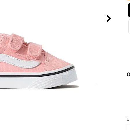
10
º
NEW 530
O
C