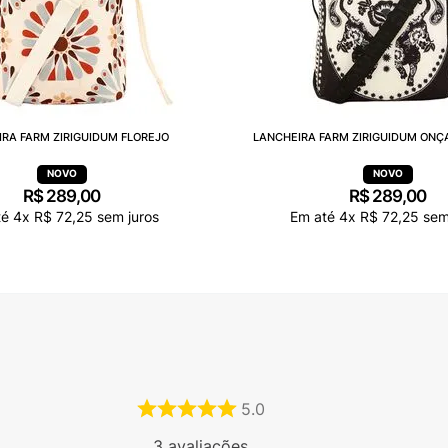
RA FARM ZIRIGUIDUM FLOREJO
LANCHEIRA FARM ZIRIGUIDUM ONÇ
R$
289
,
00
R$
289
,
00
té
4
x
R$
72
,
25
sem juros
Em até
4
x
R$
72
,
25
sem 
5.0
3
avaliações