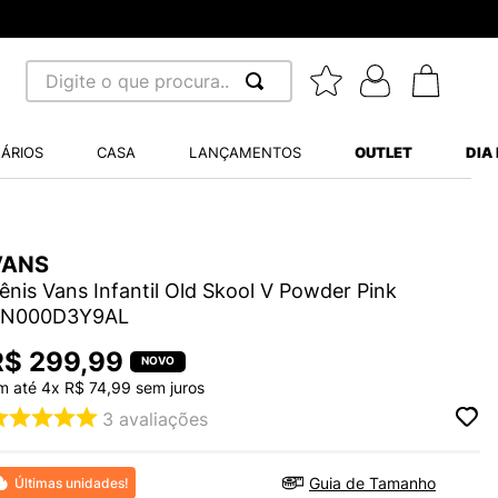
Digite o que procura...
 BUSCADOS
ÁRIOS
CASA
LANÇAMENTOS
OUTLET
DIA
S BALANCE 530
MINI BABY
VANS
A WHITE
ênis Vans Infantil Old Skool V Powder Pink
VN000D3Y9AL
R$
299
,
99
m até
4
x
R$
74
,
99
sem juros
LIDE
3
avaliações
S VANS ULTRARANGE
TRY
Guia de Tamanho
Últimas unidades!