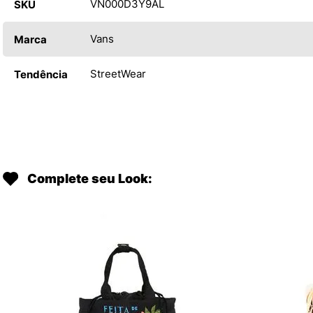
VN000D3Y9AL
SKU
Vans
Marca
StreetWear
Tendência
Complete seu Look: