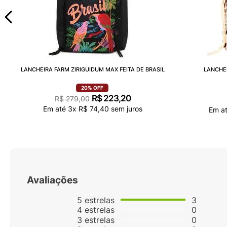
LANCHEIRA FARM ZIRIGUIDUM MAX FEITA DE BRASIL
LANCHEI
20%
OFF
R$
223
,
20
R$
279
,
00
Em até
3
x
R$
74
,
40
sem juros
Em a
Avaliações
5
estrelas
3
4
estrelas
0
3
estrelas
0