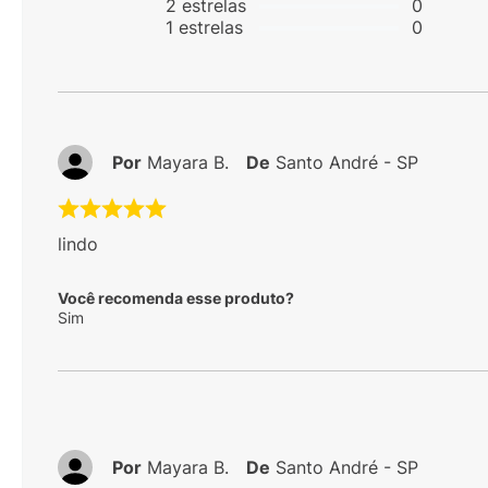
2
estrelas
0
1
estrelas
0
Por
Mayara B.
De
Santo André - SP
lindo
Você recomenda esse produto?
Sim
Por
Mayara B.
De
Santo André - SP