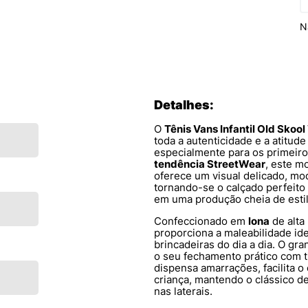
N
Detalhes:
O
Tênis Vans Infantil Old Sk
toda a autenticidade e a atitud
especialmente para os primeir
tendência StreetWear
, este m
oferece um visual delicado, mo
tornando-se o calçado perfeito 
em uma produção cheia de estil
Confeccionado em
lona
de alta 
proporciona a maleabilidade id
brincadeiras do dia a dia. O gr
o seu fechamento prático com ti
dispensa amarrações, facilita o
criança, mantendo o clássico de
nas laterais.