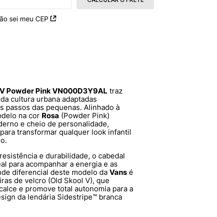
ão sei meu CEP
ool V Powder Pink VN000D3Y9AL
traz
e da cultura urbana adaptadas
os passos das pequenas. Alinhado à
odelo na cor
Rosa
(Powder Pink)
derno e cheio de personalidade,
para transformar qualquer look infantil
o.
resistência e durabilidade, o cabedal
eal para acompanhar a energia e as
ande diferencial deste modelo da
Vans
é
ras de velcro (Old Skool V), que
 calce e promove total autonomia para a
sign da lendária Sidestripe™ branca