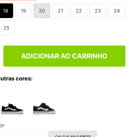
18
19
20
21
22
23
24
25
ADICIONAR AO CARRINHO
utras cores:
EP
CALCULAR O FRETE