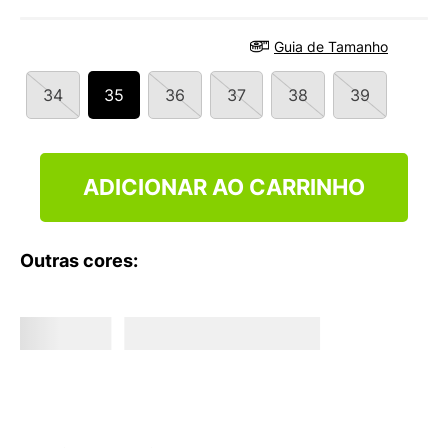
9
º
VEJA COUNTRY
10
º
NEW 530
Guia de Tamanho
34
35
36
37
38
39
ADICIONAR AO CARRINHO
Outras cores: