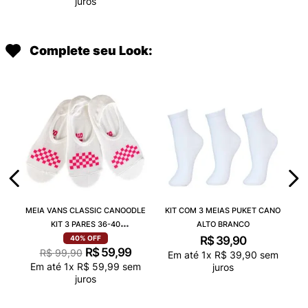
juros
Complete seu Look:
MEIA VANS CLASSIC CANOODLE
KIT COM 3 MEIAS PUKET CANO
KIT 3 PARES 36-40
ALTO BRANCO
VN000QCAJU4
R$
39
,
90
40%
OFF
R$
59
,
99
R$
99
,
90
Em até
1
x
R$
39
,
90
sem
Em até
1
x
R$
59
,
99
sem
juros
juros