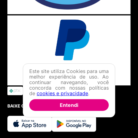
Este site utiliza Cookies para uma
melhor experiência de uso. Ao
continuar navegando, você
concorda com nossas políticas
de
cookies e privacidade
.
Entendi
BAIXE O APP