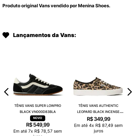
Produto original Vans vendido por Menina Shoes.
Lançamentos da Vans:
TÊNIS VANS SUPER LOWPRO
TÊNIS VANS AUTHENTIC
BLACK VN000D83BLA
LEOPARD BLACK INCENSE
VN000D6GGR4
R$
349
,
99
R$
549
,
99
Em até
4
x
R$
87
,
49
sem
juros
Em até
7
x
R$
78
,
57
sem