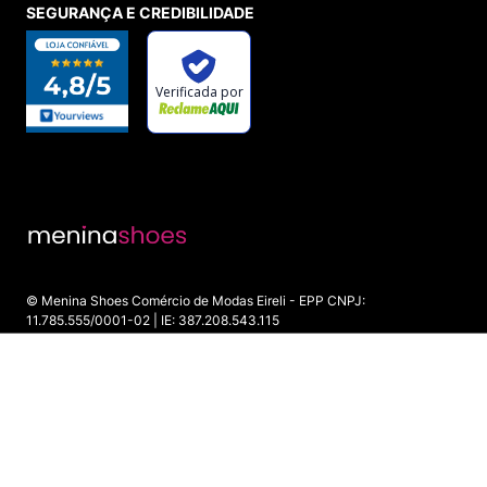
SEGURANÇA E CREDIBILIDADE
© Menina Shoes Comércio de Modas Eireli - EPP CNPJ:
11.785.555/0001-02 | IE: 387.208.543.115
Rua: General Epaminondas Teixeira Guimarães, 193 - Vila Gardiman -
Itu/SP - CEP 13309-410
ADICIONAR AO CARRINHO