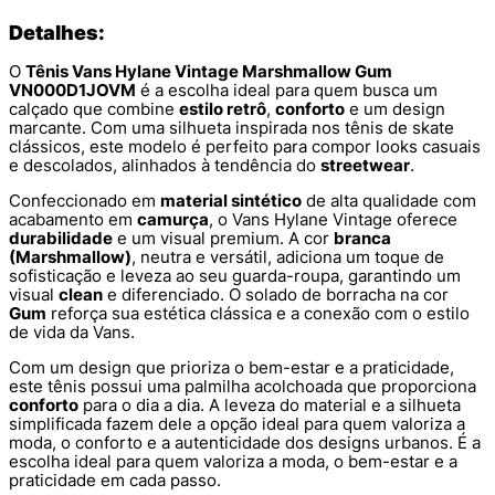
Detalhes:
O
Tênis Vans Hylane Vintage Marshmallow Gum
VN000D1JOVM
é a escolha ideal para quem busca um
calçado que combine
estilo retrô
,
conforto
e um design
marcante. Com uma silhueta inspirada nos tênis de skate
clássicos, este modelo é perfeito para compor looks casuais
e descolados, alinhados à tendência do
streetwear
.
Confeccionado em
material sintético
de alta qualidade com
acabamento em
camurça
, o Vans Hylane Vintage oferece
durabilidade
e um visual premium. A cor
branca
(Marshmallow)
, neutra e versátil, adiciona um toque de
sofisticação e leveza ao seu guarda-roupa, garantindo um
visual
clean
e diferenciado. O solado de borracha na cor
Gum
reforça sua estética clássica e a conexão com o estilo
de vida da Vans.
Com um design que prioriza o bem-estar e a praticidade,
este tênis possui uma palmilha acolchoada que proporciona
conforto
para o dia a dia. A leveza do material e a silhueta
simplificada fazem dele a opção ideal para quem valoriza a
moda, o conforto e a autenticidade dos designs urbanos. É a
escolha ideal para quem valoriza a moda, o bem-estar e a
praticidade em cada passo.