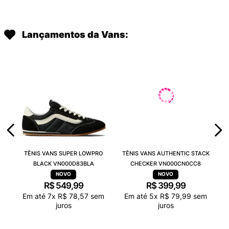
Lançamentos da Vans:
TÊNIS VANS SUPER LOWPRO
TÊNIS VANS AUTHENTIC STACK
BLACK VN000D83BLA
CHECKER VN000CN0CC8
R$
549
,
99
R$
399
,
99
Em até
7
x
R$
78
,
57
sem
Em até
5
x
R$
79
,
99
sem
juros
juros