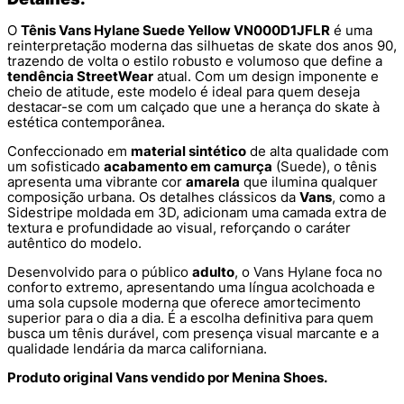
O
Tênis Vans Hylane Suede Yellow VN000D1JFLR
é uma
reinterpretação moderna das silhuetas de skate dos anos 90,
trazendo de volta o estilo robusto e volumoso que define a
tendência StreetWear
atual. Com um design imponente e
cheio de atitude, este modelo é ideal para quem deseja
destacar-se com um calçado que une a herança do skate à
estética contemporânea.
Confeccionado em
material sintético
de alta qualidade com
um sofisticado
acabamento em camurça
(Suede), o tênis
apresenta uma vibrante cor
amarela
que ilumina qualquer
composição urbana. Os detalhes clássicos da
Vans
, como a
Sidestripe moldada em 3D, adicionam uma camada extra de
textura e profundidade ao visual, reforçando o caráter
autêntico do modelo.
Desenvolvido para o público
adulto
, o Vans Hylane foca no
conforto extremo, apresentando uma língua acolchoada e
uma sola cupsole moderna que oferece amortecimento
superior para o dia a dia. É a escolha definitiva para quem
busca um tênis durável, com presença visual marcante e a
qualidade lendária da marca californiana.
Produto original Vans vendido por Menina Shoes.