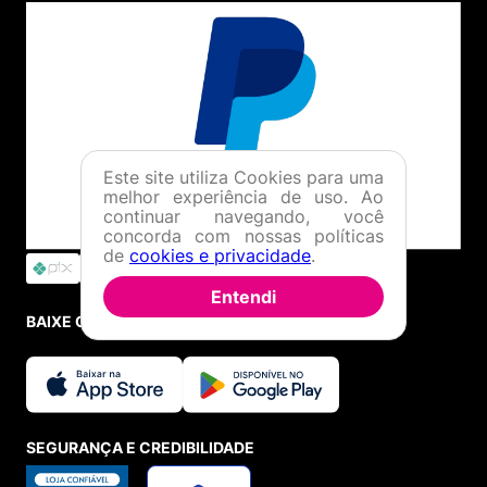
Este site utiliza Cookies para uma
melhor experiência de uso. Ao
continuar navegando, você
concorda com nossas políticas
de
cookies e privacidade
.
Entendi
BAIXE O APP
SEGURANÇA E CREDIBILIDADE