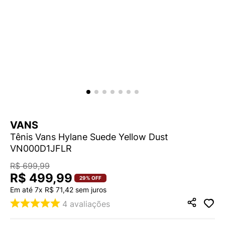
9
º
NEW 530
10
º
VEJA COUNTRY
VANS
Tênis Vans Hylane Suede Yellow Dust
VN000D1JFLR
R$
699
,
99
R$
499
,
99
29%
OFF
Em até
7
x
R$
71
,
42
sem juros
4
avaliações