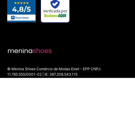
© Menina Shoes Comércio de Modas Eireli - EPP CNPJ:
11.785.555/0001-02 | IE: 387.208.543.115
Rua: General Epaminondas Teixeira Guimarães, 193 - Vila Gardiman -
Itu/SP - CEP 13309-410
ADICIONAR AO CARRINHO