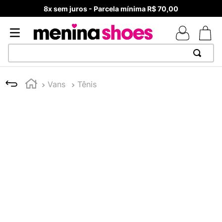
8x sem juros - Parcela mínima R$ 70,00
TERMOS MAIS BUSCADOS
Vans
Tênis
1
º
TÊNIS NEWS BALANCE 530
2
º
MELISSAS MINI BABY
3
º
TÊNIS VEJA WHITE
4
º
NEW 9060
5
º
ADIDAS
6
º
SAMBA
7
º
MELISSA SLIDE
8
º
VANS TÊNIS VANS ULTRARANGE