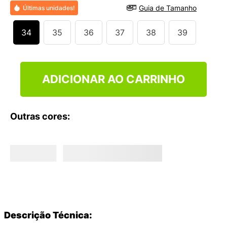
Guia de Tamanho
Últimas unidades!
34
35
36
37
38
39
ADICIONAR AO CARRINHO
Outras cores:
Descrição Técnica: