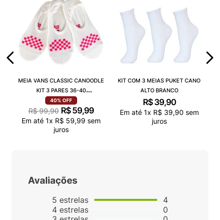
MEIA VANS CLASSIC CANOODLE
KIT COM 3 MEIAS PUKET CANO
KIT 3 PARES 36-40
ALTO BRANCO
VN000QCAJU4
R$
39
,
90
40%
OFF
R$
59
,
99
R$
99
,
90
Em até
1
x
R$
39
,
90
sem
Em até
1
x
R$
59
,
99
sem
juros
juros
Avaliações
5
estrelas
4
4
estrelas
0
3
estrelas
0