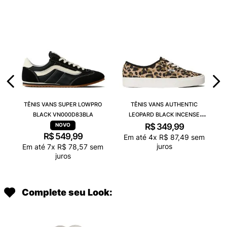
TÊNIS VANS SUPER LOWPRO
TÊNIS VANS AUTHENTIC
BLACK VN000D83BLA
LEOPARD BLACK INCENSE
VN000D6GGR4
R$
349
,
99
R$
549
,
99
Em até
4
x
R$
87
,
49
sem
juros
Em até
7
x
R$
78
,
57
sem
juros
Complete seu Look: