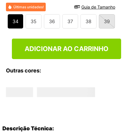
9
º
NEW 530
Guia de Tamanho
Últimas unidades!
10
º
VANS TÊNIS VANS ULTRARANGE
34
35
36
37
38
39
ADICIONAR AO CARRINHO
Outras cores:
Descrição Técnica: