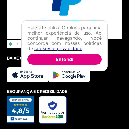
Este site utiliza Cookies para uma
melhor experiência de uso. Ao
continuar navegando, você
concorda com nossas políticas
de
cookies e privacidade
.
BAIXE O APP
Entendi
SEGURANÇA E CREDIBILIDADE