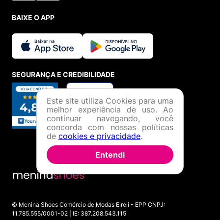
BAIXE O APP
SEGURANÇA E CREDIBILIDADE
Este site utiliza Cookies para uma
melhor experiência de uso. Ao
continuar navegando, você
concorda com nossas políticas
de
cookies e privacidade
.
Entendi
© Menina Shoes Comércio de Modas Eireli - EPP CNPJ:
11.785.555/0001-02 | IE: 387.208.543.115