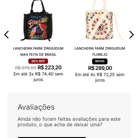
LANCHEIRA FARM ZIRIGUIDUM
LANCHEIRA FARM ZIRIGUIDUM
MAX FEITA DE BRASIL
FLOREJO
20%
OFF
R$
223
,
20
R$
279
,
00
R$
289
,
00
Em até
3
x
R$
74
,
40
sem
Em até
4
x
R$
72
,
25
sem
juros
juros
Avaliações
Ainda não foram feitas avaliações para este
produto, o que acha de deixar uma?