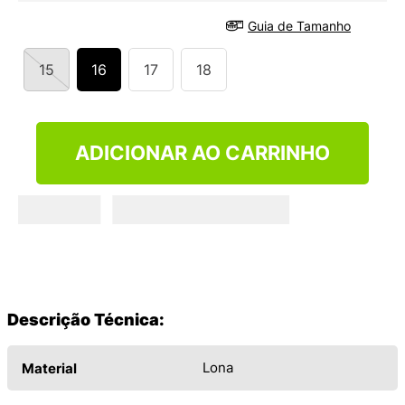
9
º
VANS TÊNIS VANS ULTRARANGE
Guia de Tamanho
10
º
NEW BALANCE 204L
15
16
17
18
ADICIONAR AO CARRINHO
Descrição Técnica:
Lona
Material