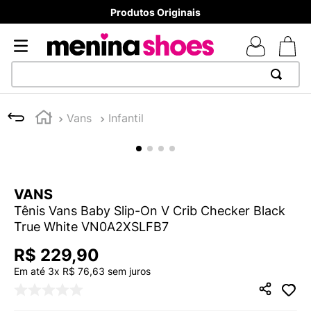
Produtos Originais
TERMOS MAIS BUSCADOS
Vans
Infantil
1
º
TÊNIS NEWS BALANCE 530
2
º
NEW 9060
3
º
TÊNIS VEJA WHITE
VANS
4
º
MELISSAS MINI BABY
Tênis Vans Baby Slip-On V Crib Checker Black
5
º
ADIDAS
True White VN0A2XSLFB7
6
º
SAMBA
R$
229
,
90
7
º
MELISSA SLIDE
Em até
3
x
R$
76
,
63
sem juros
8
º
NEW 530