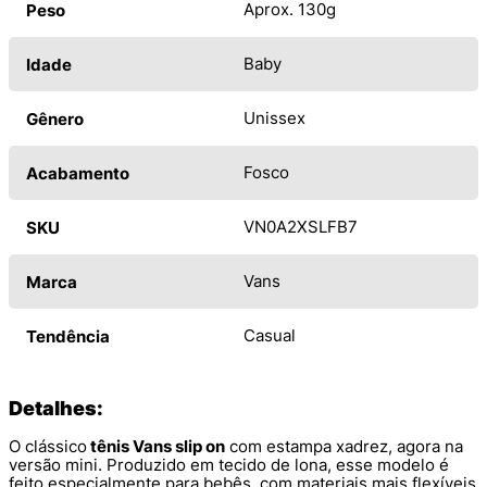
Aprox. 130g
Peso
Baby
Idade
Unissex
Gênero
Fosco
Acabamento
VN0A2XSLFB7
SKU
Vans
Marca
Casual
Tendência
Detalhes:
O clássico
tênis Vans slip on
com estampa xadrez, agora na
versão mini.
Produzido em tecido de lona, esse modelo é
feito especialmente para bebês, com materiais mais flexíveis