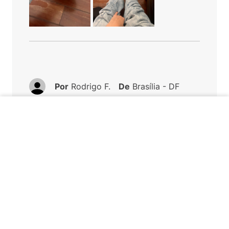
Por
Rodrigo F.
De
Brasília - DF
Enviado há
1 ano
INDISPONÍVEL
Tênis muito lindo e confortável.
Você recomenda esse produto?
Sim