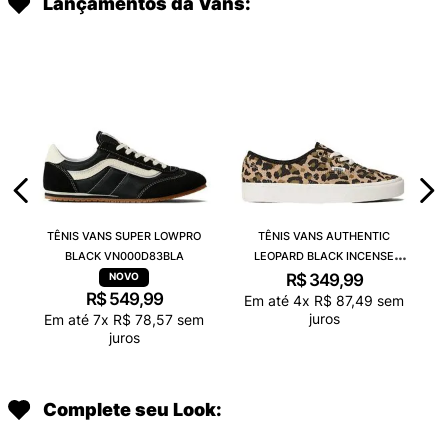
Lançamentos da Vans:
TÊNIS VANS SUPER LOWPRO
TÊNIS VANS AUTHENTIC
BLACK VN000D83BLA
LEOPARD BLACK INCENSE
VN000D6GGR4
R$
349
,
99
R$
549
,
99
Em até
4
x
R$
87
,
49
sem
juros
Em até
7
x
R$
78
,
57
sem
juros
Complete seu Look: