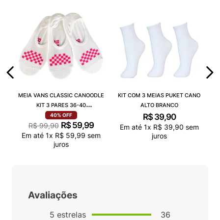
MEIA VANS CLASSIC CANOODLE
KIT COM 3 MEIAS PUKET CANO
KIT 3 PARES 36-40
ALTO BRANCO
VN000QCAJU4
R$
39
,
90
40%
OFF
R$
59
,
99
R$
99
,
90
Em até
1
x
R$
39
,
90
sem
Em até
1
x
R$
59
,
99
sem
juros
juros
Avaliações
5
estrelas
36