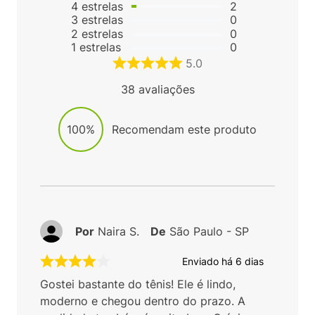
4
estrelas
2
3
estrelas
0
2
estrelas
0
1
estrelas
0
5.0
38
avaliações
100%
Recomendam este produto
Por
Naira S.
De
São Paulo - SP
Enviado há
6 dias
Gostei bastante do tênis! Ele é lindo,
moderno e chegou dentro do prazo. A