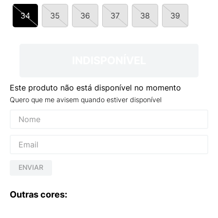
9
º
VEJA COUNTRY
34
35
36
37
38
39
10
º
NEW 530
INDISPONÍVEL
Este produto não está disponível no momento
Quero que me avisem quando estiver disponível
ENVIAR
Outras cores: