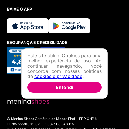
BAIXE O APP
SEGURANÇA E CREDIBILIDADE
Este site utiliza Cookies para uma
melhor experiência de uso. Ao
continuar navegando, você
concorda com nossas políticas
de
cookies e privacidade
.
Entendi
© Menina Shoes Comércio de Modas Eireli - EPP CNPJ:
11.785.555/0001-02 | IE: 387.208.543.115