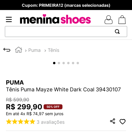
Cupom: PRIMEIRA12 (marcas selecionadas)
TERMOS MAIS BUSCADOS
Puma
Tênis
1
º
TÊNIS NEWS BALANCE 530
2
º
NEW 9060
3
º
MELISSAS MINI BABY
PUMA
4
º
TÊNIS VEJA WHITE
Tênis Puma Mayze White Dark Coal 39430107
5
º
ADIDAS
R$
599
,
90
6
º
SAMBA
R$
299
,
90
50%
OFF
Em até
4
x
R$
74
,
97
sem juros
7
º
MELISSA SLIDE
3
avaliações
8
º
NEW BALANCE 204L