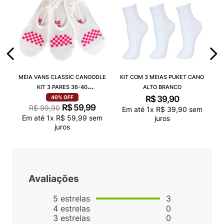
MEIA VANS CLASSIC CANOODLE
KIT COM 3 MEIAS PUKET CANO
KIT 3 PARES 36-40
ALTO BRANCO
VN000QCAJU4
R$
39
,
90
40%
OFF
R$
59
,
99
R$
99
,
90
Em até
1
x
R$
39
,
90
sem
Em até
1
x
R$
59
,
99
sem
juros
juros
Avaliações
5
estrelas
3
4
estrelas
0
3
estrelas
0