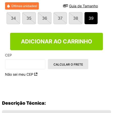
9
º
NEW 530
Guia de Tamanho
Últimas unidades!
10
º
VANS TÊNIS VANS ULTRARANGE
34
35
36
37
38
39
ADICIONAR AO CARRINHO
CEP
CALCULAR O FRETE
Não sei meu CEP
Descrição Técnica: