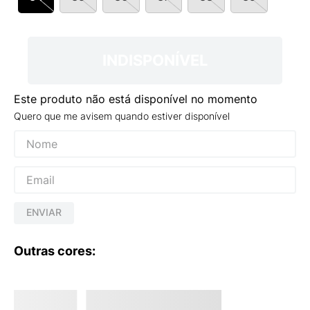
9
º
VANS TÊNIS VANS ULTRARANGE
10
º
NEW BALANCE 204L
INDISPONÍVEL
Este produto não está disponível no momento
Quero que me avisem quando estiver disponível
ENVIAR
Outras cores: