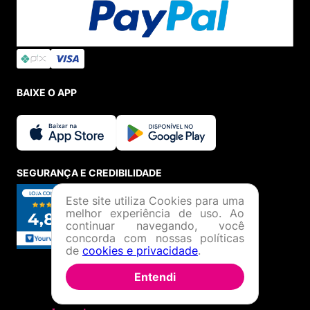
BAIXE O APP
SEGURANÇA E CREDIBILIDADE
Este site utiliza Cookies para uma
melhor experiência de uso. Ao
continuar navegando, você
concorda com nossas políticas
de
cookies e privacidade
.
Entendi