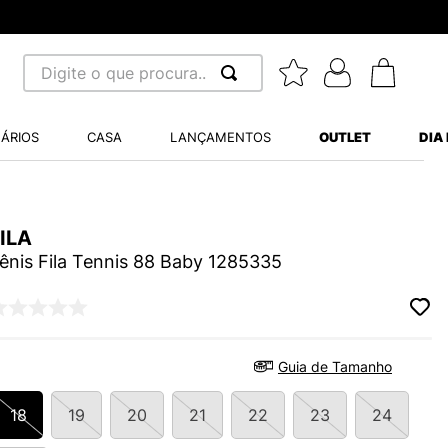
Digite o que procura...
 BUSCADOS
ÁRIOS
CASA
LANÇAMENTOS
OUTLET
DIA
S BALANCE 530
A WHITE
ILA
MINI BABY
ênis Fila Tennis 88 Baby 1285335
LIDE
Guia de Tamanho
18
19
20
21
22
23
24
S VANS ULTRARANGE