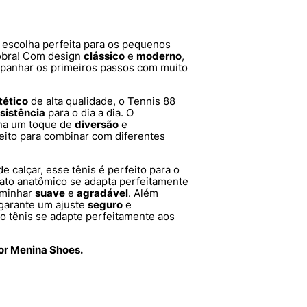
 escolha perfeita para os pequenos
sobra! Com design
clássico
e
moderno
,
mpanhar os primeiros passos com muito
tético
de alta qualidade, o Tennis 88
sistência
para o dia a dia. O
na um toque de
diversão
e
eito para combinar com diferentes
e calçar, esse tênis é perfeito para o
rmato anatômico se adapta perfeitamente
aminhar
suave
e
agradável
. Além
 garante um ajuste
seguro
e
 o tênis se adapte perfeitamente aos
por Menina Shoes.