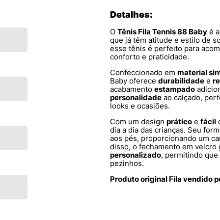
Detalhes:
O
Tênis Fila Tennis 88 Baby
é a
que já têm atitude e estilo de 
esse tênis é perfeito para aco
conforto e praticidade.
Confeccionado em
material sin
Baby oferece
durabilidade
e
re
acabamento
estampado
adicio
personalidade
ao calçado, perf
looks e ocasiões.
Com um design
prático
e
fácil
d
dia a dia das crianças. Seu fo
aos pés, proporcionando um c
disso, o fechamento em velcro
personalizado
, permitindo que
pezinhos.
Produto original Fila vendido 