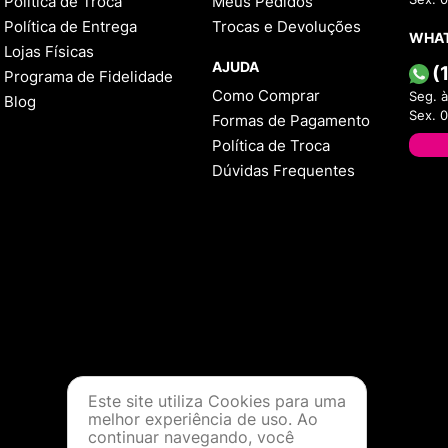
Política de Troca
Meus Pedidos
Política de Entrega
Trocas e Devoluções
WHA
Lojas Físicas
AJUDA
(
Programa de Fidelidade
Como Comprar
Seg. à
Blog
Sex. 
Formas de Pagamento
Política de Troca
Dúvidas Frequentes
Este site utiliza Cookies para uma
melhor experiência de uso. Ao
continuar navegando, você