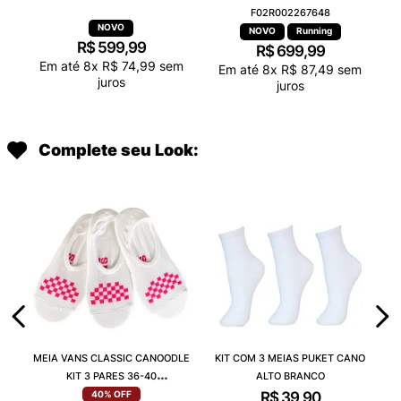
F02R002267648
Running
R$
599
,
99
R$
699
,
99
Em até
8
x
R$
74
,
99
sem
Em até
8
x
R$
87
,
49
sem
juros
juros
Complete seu Look:
MEIA VANS CLASSIC CANOODLE
KIT COM 3 MEIAS PUKET CANO
KIT 3 PARES 36-40
ALTO BRANCO
VN000QCAJU4
R$
39
,
90
40%
OFF