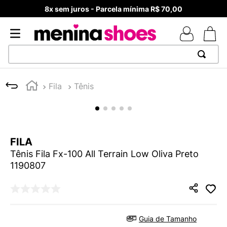
8x sem juros - Parcela mínima R$ 70,00
TERMOS MAIS BUSCADOS
Fila
Tênis
1
º
TÊNIS NEWS BALANCE 530
2
º
NEW 9060
3
º
MELISSAS MINI BABY
FILA
4
º
TÊNIS VEJA WHITE
Tênis Fila Fx-100 All Terrain Low Oliva Preto
5
º
ADIDAS
1190807
6
º
SAMBA
7
º
MELISSA SLIDE
8
º
NEW BALANCE 204L
Guia de Tamanho