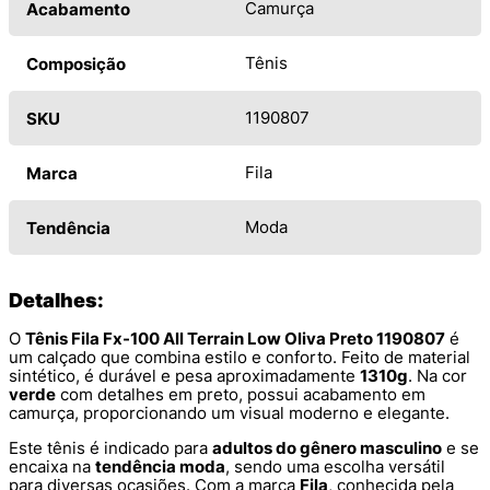
Camurça
Acabamento
Tênis
Composição
1190807
SKU
Fila
Marca
Moda
Tendência
Detalhes:
O
Tênis Fila Fx-100 All Terrain Low Oliva Preto 1190807
é
um calçado que combina estilo e conforto. Feito de material
sintético, é durável e pesa aproximadamente
1310g
. Na cor
verde
com detalhes em preto, possui acabamento em
camurça, proporcionando um visual moderno e elegante.
Este tênis é indicado para
adultos do gênero masculino
e se
encaixa na
tendência moda
, sendo uma escolha versátil
para diversas ocasiões. Com a marca
Fila
, conhecida pela