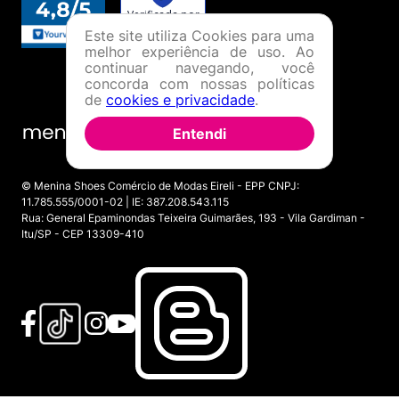
Este site utiliza Cookies para uma
melhor experiência de uso. Ao
continuar navegando, você
concorda com nossas políticas
de
cookies e privacidade
.
Entendi
© Menina Shoes Comércio de Modas Eireli - EPP CNPJ:
11.785.555/0001-02 | IE: 387.208.543.115
Rua: General Epaminondas Teixeira Guimarães, 193 - Vila Gardiman -
Itu/SP - CEP 13309-410