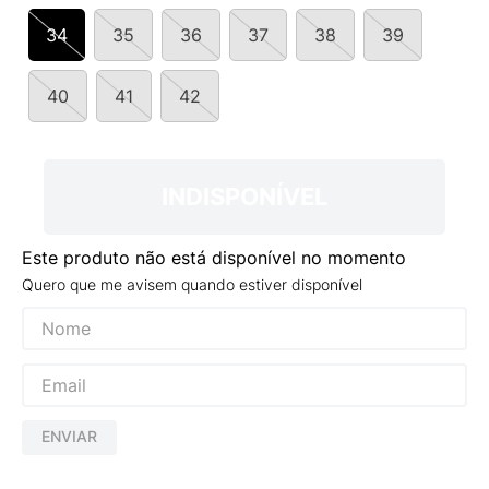
9
º
NEW 530
34
35
36
37
38
39
10
º
VANS TÊNIS VANS ULTRARANGE
40
41
42
INDISPONÍVEL
Este produto não está disponível no momento
Quero que me avisem quando estiver disponível
ENVIAR