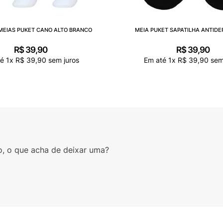
 MEIAS PUKET CANO ALTO BRANCO
MEIA PUKET SAPATILHA ANTID
R$
39
,
90
R$
39
,
90
té
1
x
R$
39
,
90
sem juros
Em até
1
x
R$
39
,
90
sem
o, o que acha de deixar uma?