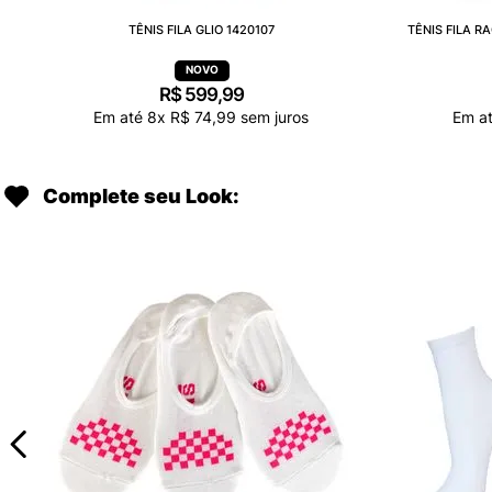
TÊNIS FILA GLIO 1420107
TÊNIS FILA 
R$
599
,
99
Em até
8
x
R$
74
,
99
sem juros
Em a
Complete seu Look: