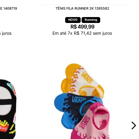
E 1408719
TÊNIS FILA RUNNER 2K 1395582
Running
R$
499
,
99
juros
Em até
7
x
R$
71
,
42
sem juros