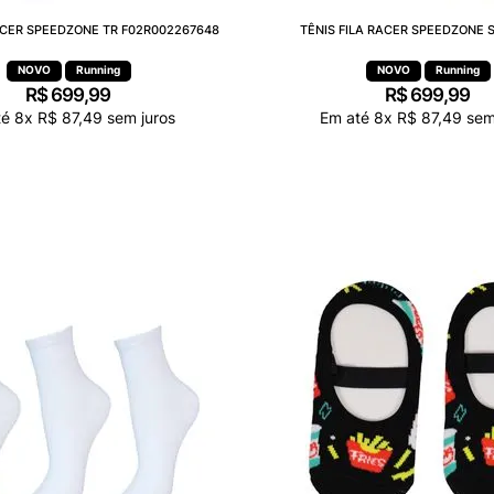
RACER SPEEDZONE TR F02R002267648
TÊNIS FILA RACER SPEEDZONE S
Running
Running
R$
699
,
99
R$
699
,
99
té
8
x
R$
87
,
49
sem juros
Em até
8
x
R$
87
,
49
sem 