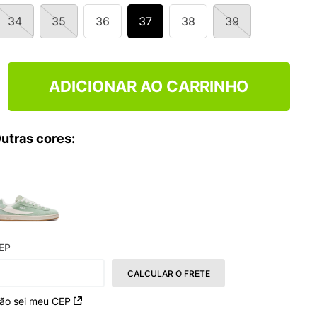
34
35
36
37
38
39
ADICIONAR AO CARRINHO
utras cores:
EP
CALCULAR O FRETE
ão sei meu CEP