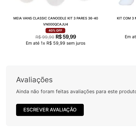
MEIA VANS CLASSIC CANOODLE KIT 3 PARES 36-40
KIT COM 3
VN000QCAJU4
40%
OFF
R$
59
,
99
Em a
R$
99
,
90
Em até
1
x
R$
59
,
99
sem juros
Avaliações
Ainda não foram feitas avaliações para este produt
ESCREVER AVALIAÇÃO