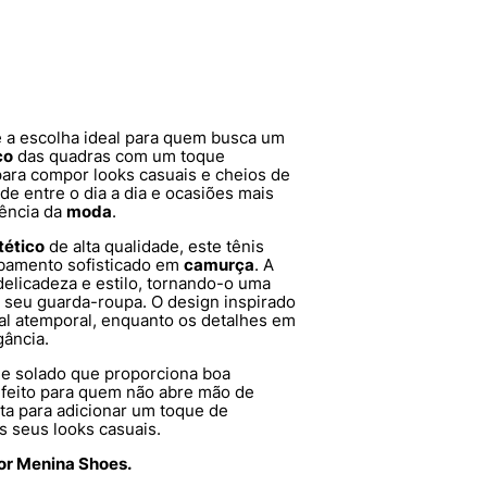
 a escolha ideal para quem busca um
co
das quadras com um toque
 para compor looks casuais e cheios de
dade entre o dia a dia e ocasiões mais
dência da
moda
.
tético
de alta qualidade, este tênis
bamento sofisticado em
camurça
. A
elicadeza e estilo, tornando-o uma
o seu guarda-roupa. O design inspirado
ual atemporal, enquanto os detalhes em
gância.
 e solado que proporciona boa
erfeito para quem não abre mão de
rta para adicionar um toque de
s seus looks casuais.
por Menina Shoes.