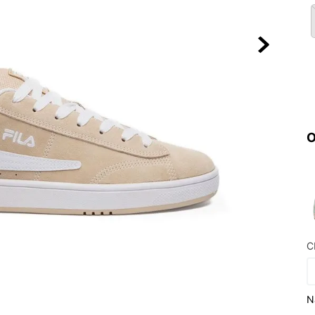
10
º
NEW 530
O
C
N