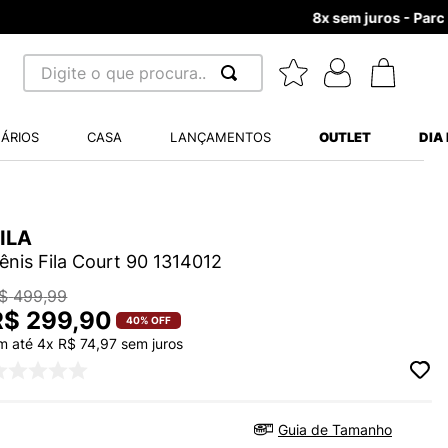
Digite o que procura...
 BUSCADOS
ÁRIOS
CASA
LANÇAMENTOS
OUTLET
DIA
S BALANCE 530
MINI BABY
ILA
A WHITE
ênis Fila Court 90 1314012
$
499
,
99
R$
299
,
90
40%
OFF
m até
4
x
R$
74
,
97
sem juros
LIDE
S VANS ULTRARANGE
TRY
Guia de Tamanho