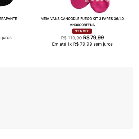
ERRAPANTE
MEIA VANS CANOODLE FUEGO KIT 3 PARES 36/40
VN000QBFENA
33%
OFF
R$
79
,
99
 juros
R$
119
,
90
Em até
1
x
R$
79
,
99
sem juros