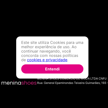
Este site utiliza Cookies para uma
melhor experiência de uso. Ao
continuar navegando, você
concorda com nossas políticas
de
cookies e privacidade
.
Entendi
MENINA SHOES COMERCIO DE MODA LTDA CNPJ: 11.7
Rua: General Epaminondas Teixeira Guimarães, 193 