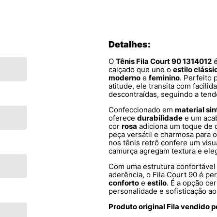
Detalhes:
O
Tênis Fila Court 90 1314012
é
calçado que une o
estilo clássi
moderno
e
feminino
. Perfeito
atitude, ele transita com facili
descontraídas, seguindo a ten
Confeccionado em
material sin
oferece
durabilidade
e um aca
cor
rosa
adiciona um toque de d
peça versátil e charmosa para 
nos tênis retrô confere um vis
camurça agregam textura e ele
Com uma estrutura confortável
aderência, o Fila Court 90 é p
conforto
e
estilo
. É a opção ce
personalidade e sofisticação ao
Produto original Fila vendido 