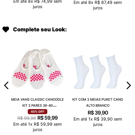
Em até
8
x
R$
74
,
99
sem
Em até
8
x
R$
87
,
49
sem
juros
juros
Complete seu Look:
MEIA VANS CLASSIC CANOODLE
KIT COM 3 MEIAS PUKET CANO
KIT 3 PARES 36-40
ALTO BRANCO
VN000QCAJU4
R$
39
,
90
40%
OFF
R$
59
,
99
R$
99
,
90
Em até
1
x
R$
39
,
90
sem
Em até
1
x
R$
59
,
99
sem
juros
juros