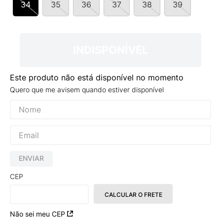
34
35
36
37
38
39
9
º
NEW 530
10
º
VANS TÊNIS VANS ULTRARANGE
INDISPONÍVEL
Este produto não está disponível no momento
Quero que me avisem quando estiver disponível
ENVIAR
CEP
CALCULAR O FRETE
Não sei meu CEP