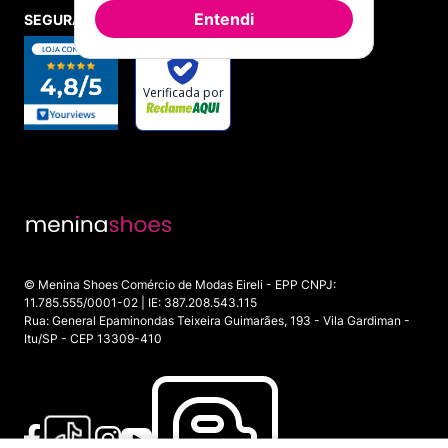
Entendi
SEGURANÇA E CREDIBILIDADE
© Menina Shoes Comércio de Modas Eireli - EPP CNPJ:
11.785.555/0001-02 | IE: 387.208.543.115
Rua: General Epaminondas Teixeira Guimarães, 193 - Vila Gardiman -
Itu/SP - CEP 13309-410