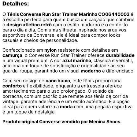
Detalhes:
O
Tênis Converse Run Star Trainer Marinho CO06440002
é
a escolha perfeita para quem busca um calçado que combine
o
design atlético retrô
com o estilo moderno e o conforto
para o dia a dia. Com uma silhueta inspirada nos arquivos
esportivos da Converse, ele é ideal para compor looks
casuais e cheios de personalidade.
Confeccionado em
nylon
resistente com detalhes em
camurça
, o Converse Run Star Trainer oferece
durabilidade
e um visual premium. A cor
azul marinho
, clássica e versátil,
adiciona um toque de sofisticação e originalidade ao seu
guarda-roupa, garantindo um visual
moderno
e diferenciado.
Com seu design de
cano baixo
, este tênis proporciona
conforto
e flexibilidade, enquanto a entressola oferece
amortecimento para o uso prolongado. O solado de
borracha, com um padrão que remete aos tênis de corrida
vintage, garante aderência e um estilo autêntico. É a opção
ideal para quem valoriza a
moda
com uma pegada esportiva
e um toque de nostalgia.
Produto original Converse vendido por Menina Shoes.