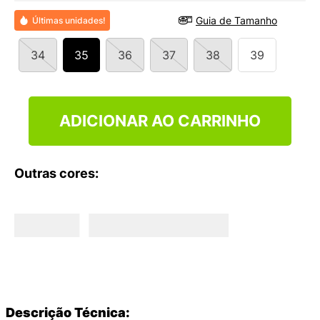
9
º
NEW 530
Guia de Tamanho
Últimas unidades!
10
º
VANS TÊNIS VANS ULTRARANGE
34
35
36
37
38
39
ADICIONAR AO CARRINHO
Outras cores:
Descrição Técnica: