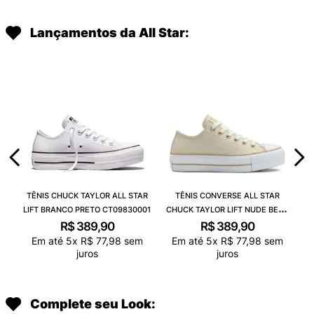
Lançamentos da All Star:
TÊNIS CHUCK TAYLOR ALL STAR
TÊNIS CONVERSE ALL STAR
LIFT BRANCO PRETO CT09830001
CHUCK TAYLOR LIFT NUDE BEGE
CLARO BRANCO CT09830003
R$
389
,
90
R$
389
,
90
Em até
5
x
R$
77
,
98
sem
Em até
5
x
R$
77
,
98
sem
juros
juros
Complete seu Look: