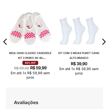
MEIA VANS CLASSIC CANOODLE
KIT COM 3 MEIAS PUKET CANO
KIT 3 PARES 36-40
ALTO BRANCO
VN000QCAJU4
R$
39
,
90
40%
OFF
R$
59
,
99
R$
99
,
90
Em até
1
x
R$
39
,
90
sem
Em até
1
x
R$
59
,
99
sem
juros
juros
Avaliações