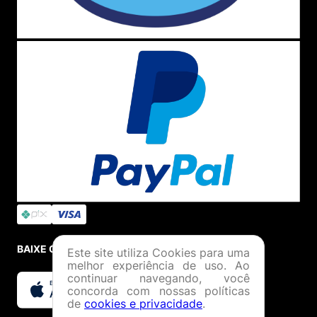
BAIXE O APP
Este site utiliza Cookies para uma
melhor experiência de uso. Ao
continuar navegando, você
concorda com nossas políticas
de
cookies e privacidade
.