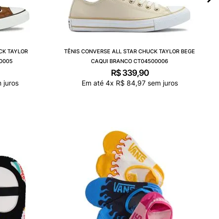
CK TAYLOR
TÊNIS CONVERSE ALL STAR CHUCK TAYLOR BEGE
0005
CAQUI BRANCO CT04500006
R$
339
,
90
 juros
Em até
4
x
R$
84
,
97
sem juros