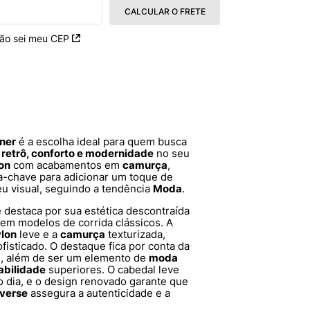
CALCULAR O FRETE
ão sei meu CEP
iner
é a escolha ideal para quem busca
o retrô, conforto e modernidade
no seu
on
com acabamentos em
camurça
,
a-chave para adicionar um toque de
eu visual, seguindo a tendência
Moda
.
 destaca por sua estética descontraída
 em modelos de corrida clássicos. A
lon
leve e a
camurça
texturizada,
fisticado. O destaque fica por conta da
e, além de ser um elemento de
moda
abilidade
superiores. O cabedal leve
 dia, e o design renovado garante que
verse
assegura a autenticidade e a