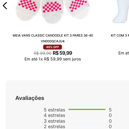
MEIA VANS CLASSIC CANOODLE KIT 3 PARES 36-40
KIT COM 3
VN000QCAJU4
40%
OFF
R$
59
,
99
Em a
R$
99
,
90
Em até
1
x
R$
59
,
99
sem juros
Avaliações
5
estrelas
5
4
estrelas
0
3
estrelas
0
2
estrelas
0