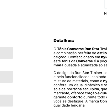
N
Detalhes:
O
Tênis Converse Run Star Tra
a combinação perfeita de
estil
calçado. Confeccionado em
nyl
este tênis da
Converse
é a peç
moda
ousada e atualizada ao s
O design do Run Star Trainer se
e pela funcionalidade inspirada
mistura de materiais, como o
ny
confere um visual dinâmico e so
sola de borracha esculpida, qu
marcante, oferece
tração e dur
garante
conforto
durante todo o
você se destaque. A marca
Con
qualidade lendária.