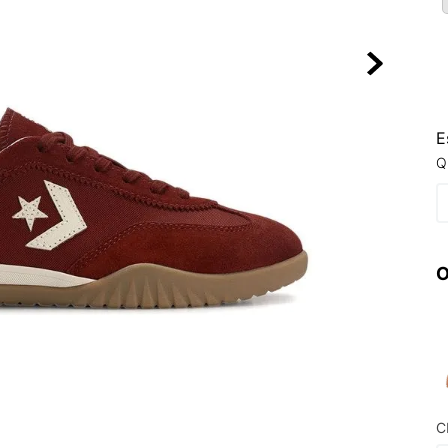
10
º
NEW 530
E
Q
O
C