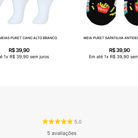
 MEIAS PUKET CANO ALTO BRANCO
MEIA PUKET SAPATILHA ANTID
R$
39
,
90
R$
39
,
90
té
1
x
R$
39
,
90
sem juros
Em até
1
x
R$
39
,
90
sem
5.0
5
avaliações