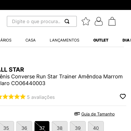
Digite o que procura...
 BUSCADOS
ÁRIOS
CASA
LANÇAMENTOS
OUTLET
DIA
S BALANCE 530
MINI BABY
ALL STAR
A WHITE
ênis Converse Run Star Trainer Amêndoa Marrom
laro CO06440003
LIDE
5
avaliações
TRY
Guia de Tamanho
S VANS ULTRARANGE
35
36
37
38
39
40