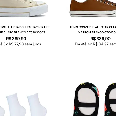
ERSE ALL STAR CHUCK TAYLOR LIFT
TÊNIS CONVERSE ALL STAR CHU
GE CLARO BRANCO CT09830003
MARROM BRANCO CT0450
R$
389
,
90
R$
339
,
90
té
5
x
R$
77
,
98
sem juros
Em até
4
x
R$
84
,
97
sem