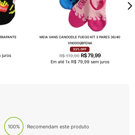
ERRAPANTE
MEIA VANS CANOODLE FUEGO KIT 3 PARES 36/40
VN000QBFENA
33%
OFF
R$
79
,
99
 juros
R$
119
,
90
Em até
1
x
R$
79
,
99
sem juros
100%
Recomendam este produto