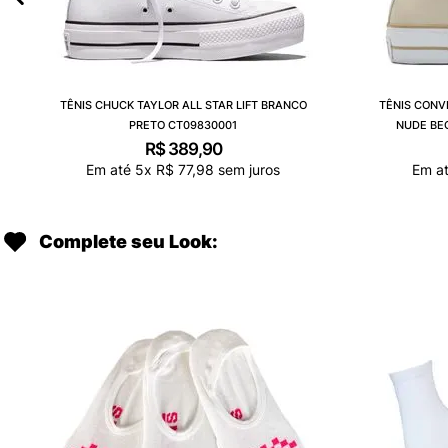
TÊNIS CHUCK TAYLOR ALL STAR LIFT BRANCO
TÊNIS CONV
PRETO CT09830001
NUDE BE
R$
389
,
90
Em até
5
x
R$
77
,
98
sem juros
Em a
Complete seu Look: