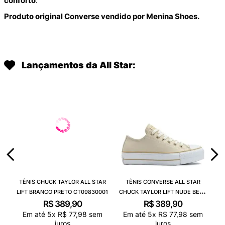
conforto
.
Produto original Converse vendido por Menina Shoes.
Lançamentos da All Star:
TÊNIS CHUCK TAYLOR ALL STAR
TÊNIS CONVERSE ALL STAR
LIFT BRANCO PRETO CT09830001
CHUCK TAYLOR LIFT NUDE BEGE
CLARO BRANCO CT09830003
R$
389
,
90
R$
389
,
90
Em até
5
x
R$
77
,
98
sem
Em até
5
x
R$
77
,
98
sem
juros
juros