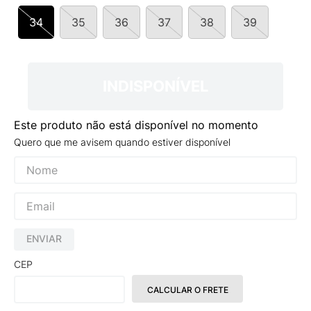
9
º
NEW 530
34
35
36
37
38
39
10
º
VEJA COUNTRY
INDISPONÍVEL
Este produto não está disponível no momento
Quero que me avisem quando estiver disponível
ENVIAR
CEP
CALCULAR O FRETE