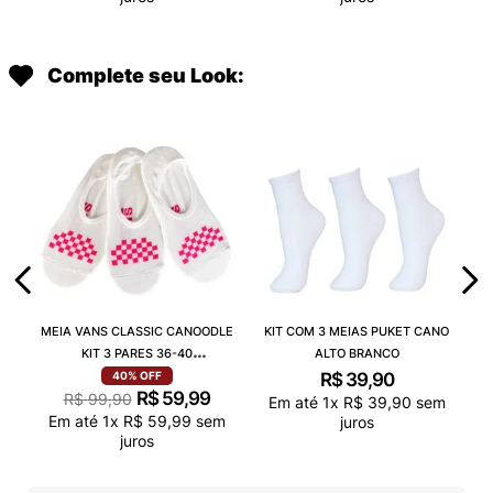
Complete seu Look:
MEIA VANS CLASSIC CANOODLE
KIT COM 3 MEIAS PUKET CANO
KIT 3 PARES 36-40
ALTO BRANCO
VN000QCAJU4
R$
39
,
90
40%
OFF
R$
59
,
99
R$
99
,
90
Em até
1
x
R$
39
,
90
sem
Em até
1
x
R$
59
,
99
sem
juros
juros