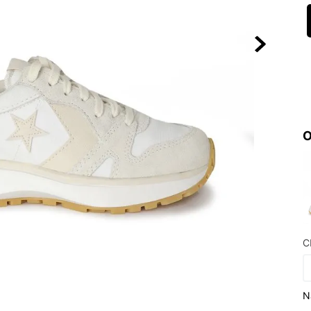
10
º
NEW 530
O
C
N