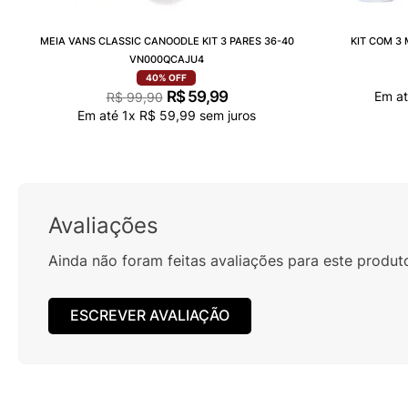
MEIA VANS CLASSIC CANOODLE KIT 3 PARES 36-40
KIT COM 3
VN000QCAJU4
40%
OFF
R$
59
,
99
Em a
R$
99
,
90
Em até
1
x
R$
59
,
99
sem juros
Avaliações
Ainda não foram feitas avaliações para este produt
ESCREVER AVALIAÇÃO