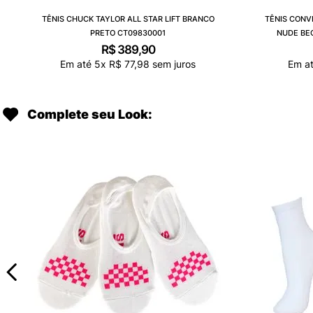
TÊNIS CHUCK TAYLOR ALL STAR LIFT BRANCO
TÊNIS CONV
PRETO CT09830001
NUDE BE
R$
389
,
90
Em até
5
x
R$
77
,
98
sem juros
Em a
Complete seu Look: