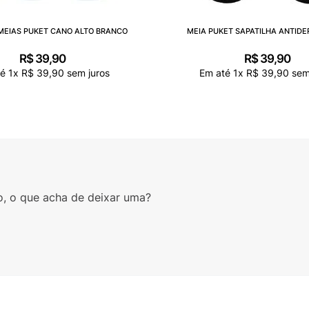
 MEIAS PUKET CANO ALTO BRANCO
MEIA PUKET SAPATILHA ANTID
R$
39
,
90
R$
39
,
90
té
1
x
R$
39
,
90
sem juros
Em até
1
x
R$
39
,
90
sem
o, o que acha de deixar uma?