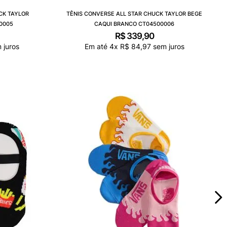
CK TAYLOR
TÊNIS CONVERSE ALL STAR CHUCK TAYLOR BEGE
0005
CAQUI BRANCO CT04500006
R$
339
,
90
 juros
Em até
4
x
R$
84
,
97
sem juros