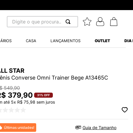
Digite o que procura...
 BUSCADOS
ÁRIOS
CASA
LANÇAMENTOS
OUTLET
DIA
S BALANCE 530
MINI BABY
ALL STAR
A WHITE
ênis Converse Omni Trainer Bege A13465C
$
549
,
90
R$
379
,
90
31%
OFF
m até
5
x
R$
75
,
98
sem juros
LIDE
S VANS ULTRARANGE
TRY
Guia de Tamanho
Últimas unidades!