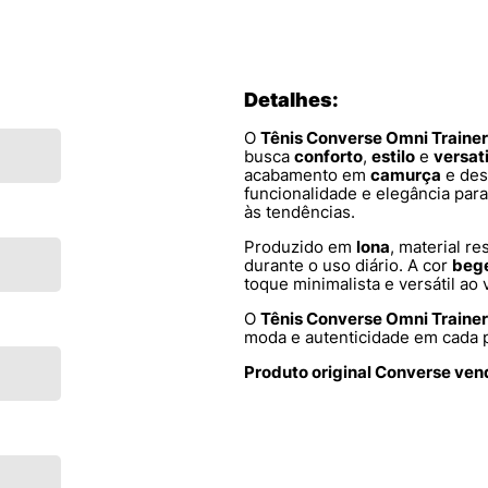
Detalhes:
O
Tênis Converse Omni Traine
busca
conforto
,
estilo
e
versat
acabamento em
camurça
e des
funcionalidade e elegância par
às tendências.
Produzido em
lona
, material re
durante o uso diário. A cor
beg
toque minimalista e versátil ao v
O
Tênis Converse Omni Trainer
moda e autenticidade em cada 
Produto original Converse ven