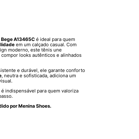
r Bege A13465C
é ideal para quem
ilidade
em um calçado casual. Com
ign moderno, este tênis une
a compor looks autênticos e alinhados
sistente e durável, ele garante conforto
e
, neutra e sofisticada, adiciona um
isual.
é indispensável para quem valoriza
passo.
dido por Menina Shoes.