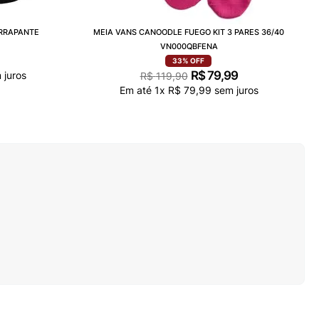
ERRAPANTE
MEIA VANS CANOODLE FUEGO KIT 3 PARES 36/40
VN000QBFENA
33%
OFF
R$
79
,
99
 juros
R$
119
,
90
Em até
1
x
R$
79
,
99
sem juros