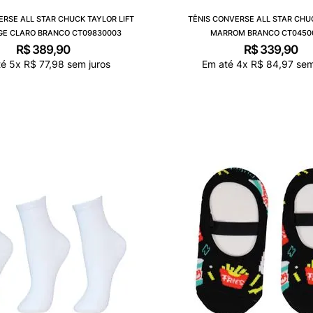
ERSE ALL STAR CHUCK TAYLOR LIFT
TÊNIS CONVERSE ALL STAR CHU
GE CLARO BRANCO CT09830003
MARROM BRANCO CT0450
R$
389
,
90
R$
339
,
90
té
5
x
R$
77
,
98
sem juros
Em até
4
x
R$
84
,
97
sem