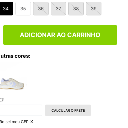
34
35
36
37
38
39
ADICIONAR AO CARRINHO
utras cores:
EP
CALCULAR O FRETE
ão sei meu CEP