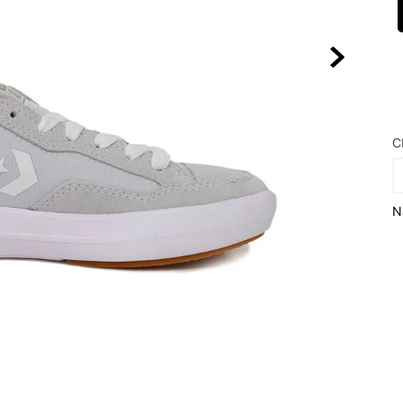
10
º
VANS TÊNI
C
N