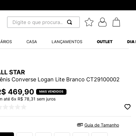
Digite o que procura...
 BUSCADOS
ÁRIOS
CASA
LANÇAMENTOS
OUTLET
DIA
S BALANCE 530
MINI BABY
ALL STAR
A WHITE
ênis Converse Logan Lite Branco CT29100002
R$
469
,
90
m até
6
x
R$
78
,
31
sem juros
LIDE
NCE 204L
Guia de Tamanho