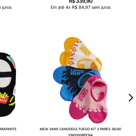
R$
339
,
90
 juros
Em até
4
x
R$
84
,
97
sem juros
ERRAPANTE
MEIA VANS CANOODLE FUEGO KIT 3 PARES 36/40
VN000QBFENA