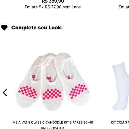
R$
389
,
90
Em até
5
x
R$
77
,
98
sem juros
Em a
Complete seu Look:
MEIA VANS CLASSIC CANOODLE KIT 3 PARES 36-40
KIT COM 3
VN000QCAJU4