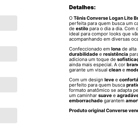
Detalhes:
O
Tênis Converse Logan Lite
perfeita para quem busca um c
de
estilo
para o dia a dia. Com
ideal para compor looks que vão
acompanhando em diversas oca
Confeccionado em
lona
de alta
durabilidade
e
resistência
par
adiciona um toque de
sofistica
ainda mais especial. A cor
bran
garante um visual
clean
e
mode
Com um design
leve
e
confort
perfeito para quem busca
prat
formato anatômico se adapta p
um caminhar
suave
e
agradáve
emborrachado
garantem
amor
Produto original Converse ven