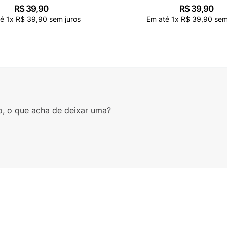
R$
39
,
90
R$
39
,
90
té
1
x
R$
39
,
90
sem juros
Em até
1
x
R$
39
,
90
sem
o, o que acha de deixar uma?