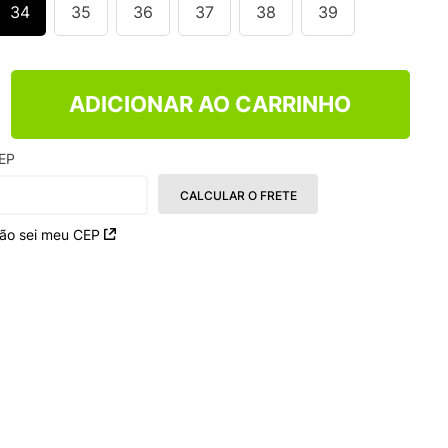
S VANS ULTRARANGE
34
35
36
37
38
39
ADICIONAR AO CARRINHO
EP
CALCULAR O FRETE
ão sei meu CEP