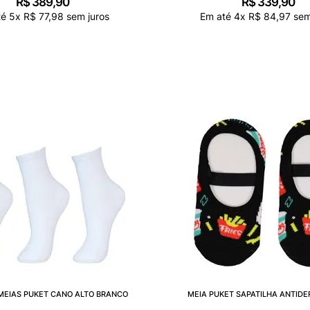
R$
389
,
90
R$
339
,
90
té
5
x
R$
77
,
98
sem juros
Em até
4
x
R$
84
,
97
sem
 MEIAS PUKET CANO ALTO BRANCO
MEIA PUKET SAPATILHA ANTID