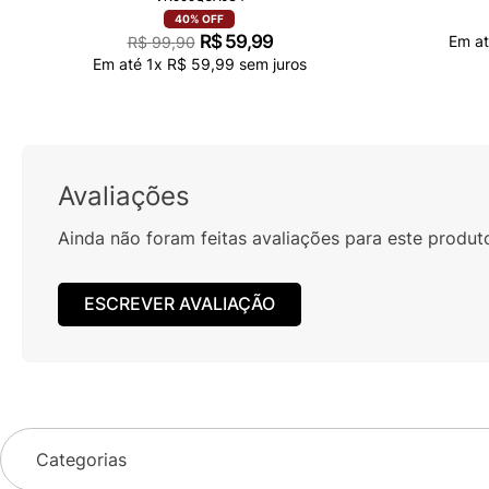
40%
OFF
R$
59
,
99
Em a
R$
99
,
90
Em até
1
x
R$
59
,
99
sem juros
Avaliações
Ainda não foram feitas avaliações para este produt
ESCREVER AVALIAÇÃO
Categorias