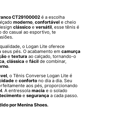
 Branco CT29100002
é a escolha
alçado
moderno
,
confortável
e cheio
 design
clássico
e
versátil
, esse tênis é
 do casual ao esportivo, te
siões.
 qualidade, o Logan Lite oferece
a seus pés. O acabamento em
camurça
ção
e
textura
ao calçado, tornando-o
ca
,
clássica
e
fácil
de combinar,
rno
.
ável
, o Tênis Converse Logan Lite é
icidade
e
conforto
no dia a dia. Seu
erfeitamente aos pés, proporcionando
l
. A entressola
macia
e o solado
tecimento
e
segurança
a cada passo.
dido por Menina Shoes.