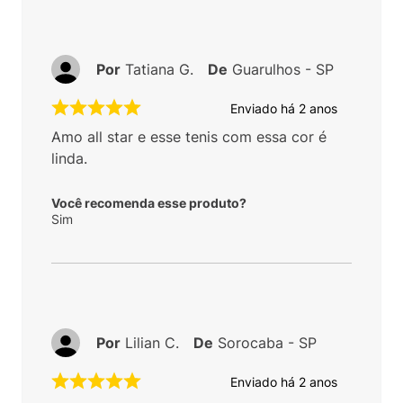
Por
Kenny S.
De
São Paulo - SP
Enviado há
1 ano
Ótimo tênis e original. Tenho outros all star
mas nada se compara a esse, os outros são
meio duros e não são confortáveis, esse
superou as expectativas. Comprei esse
para meu filho que está em fase de
crescimento, ele usa tamanho 35 e no caso
os all star tem forma grande, teria que ter
pego o 34 mas não tinha, só tinha o 35 que
serve 36. Peguei e ficou pouca coisa
folgado. Achei ótimo pois assim usa
bastante. Tênis com uma cor linda, preço
ótimo, que não se encontra por aí, e pelo
preço que paguei sendo original. Só tive
problemas com a entrega, mas a loja me
deu o suporte necessário para que pudesse