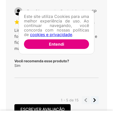
Este site utiliza Cookies para uma
melhor experiência de uso. Ao
continuar navegando, você
concorda com nossas políticas
Por
Lilian C.
De
Sorocaba - SP
de
cookies e privacidade
.
Enviado há
2 anos
Entendi
Excelente produto!
Você recomenda esse produto?
Sim
Por
João T.
De
São Paulo - SP