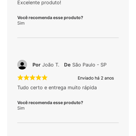
ser resolvido. Enfim, nota 1000 pra loja, e
produto. Obrigada menina shoes
Você recomenda esse produto?
Sim
Por
Tatiana G.
De
Guarulhos - SP
Enviado há
2 anos
Amo all star e esse tenis com essa cor é
linda.
Você recomenda esse produto?
Sim