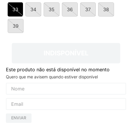
9
º
VEJA COUNTRY
33
34
35
36
37
38
10
º
NEW 530
39
INDISPONÍVEL
Este produto não está disponível no momento
Quero que me avisem quando estiver disponível
ENVIAR