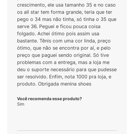
Avaliações
5
estrelas
14
4
estrelas
1
3
estrelas
0
2
estrelas
0
1
estrelas
0
5.0
15
avaliações
100%
Recomendam este produto