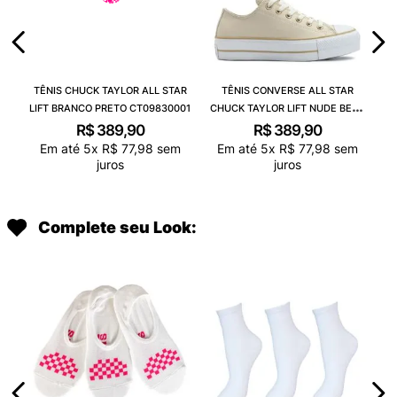
TÊNIS CHUCK TAYLOR ALL STAR
TÊNIS CONVERSE ALL STAR
LIFT BRANCO PRETO CT09830001
CHUCK TAYLOR LIFT NUDE BEGE
CLARO BRANCO CT09830003
R$
389
,
90
R$
389
,
90
Em até
5
x
R$
77
,
98
sem
Em até
5
x
R$
77
,
98
sem
juros
juros
Complete seu Look: