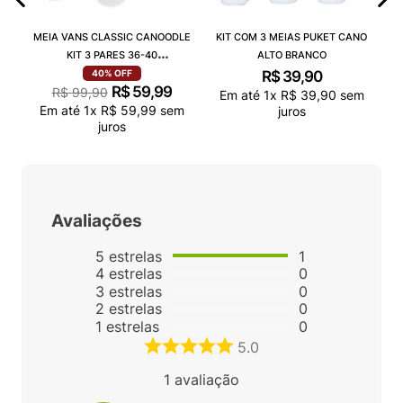
MEIA VANS CLASSIC CANOODLE
KIT COM 3 MEIAS PUKET CANO
KIT 3 PARES 36-40
ALTO BRANCO
VN000QCAJU4
R$
39
,
90
40%
OFF
R$
59
,
99
R$
99
,
90
Em até
1
x
R$
39
,
90
sem
Em até
1
x
R$
59
,
99
sem
juros
juros
Avaliações
5
estrelas
1
4
estrelas
0
3
estrelas
0
2
estrelas
0
1
estrelas
0
5.0
1
avaliação