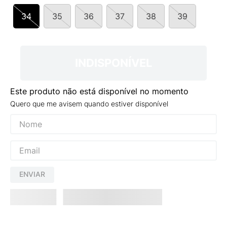
9
º
VEJA COUNTRY
34
35
36
37
38
39
10
º
NEW 530
INDISPONÍVEL
Este produto não está disponível no momento
Quero que me avisem quando estiver disponível
ENVIAR