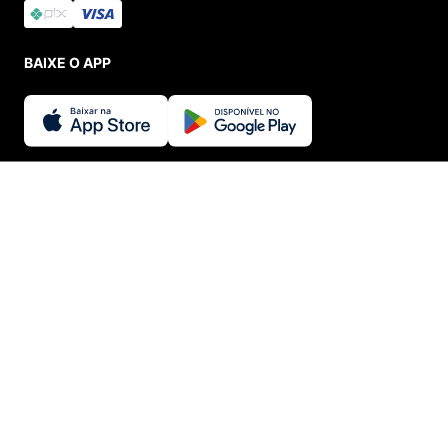
BAIXE O APP
SEGURANÇA E CREDIBILIDADE
INDISPONÍVEL
© Menina Shoes Comércio de Modas Eireli - EPP CNPJ: