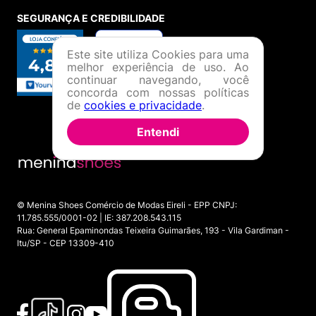
SEGURANÇA E CREDIBILIDADE
Este site utiliza Cookies para uma
melhor experiência de uso. Ao
continuar navegando, você
concorda com nossas políticas
de
cookies e privacidade
.
Entendi
© Menina Shoes Comércio de Modas Eireli - EPP CNPJ:
11.785.555/0001-02 | IE: 387.208.543.115
Rua: General Epaminondas Teixeira Guimarães, 193 - Vila Gardiman -
Itu/SP - CEP 13309-410