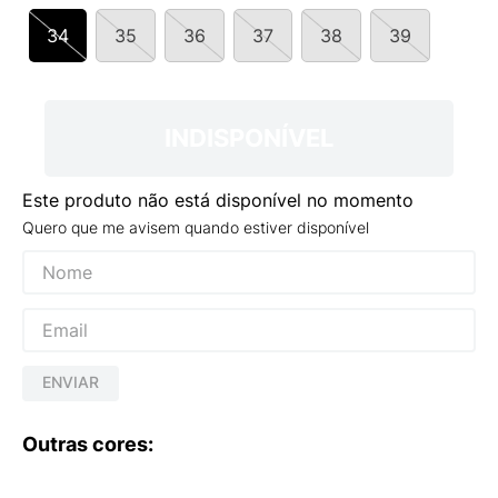
9
º
VANS TÊNIS VANS ULTRARANGE
34
35
36
37
38
39
10
º
NEW BALANCE 204L
INDISPONÍVEL
Este produto não está disponível no momento
Quero que me avisem quando estiver disponível
ENVIAR
Outras cores: