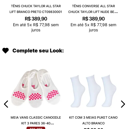
TÊNIS CHUCK TAYLOR ALL STAR
TÊNIS CONVERSE ALL STAR
LIFT BRANCO PRETO CT09830001
CHUCK TAYLOR LIFT NUDE BEGE
CLARO BRANCO CT09830003
R$
389
,
90
R$
389
,
90
Em até
5
x
R$
77
,
98
sem
Em até
5
x
R$
77
,
98
sem
juros
juros
Complete seu Look:
MEIA VANS CLASSIC CANOODLE
KIT COM 3 MEIAS PUKET CANO
KIT 3 PARES 36-40
ALTO BRANCO
VN000QCAJU4