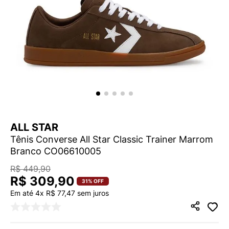
9
º
VANS TÊNIS VANS ULTRARANGE
10
º
NEW BALANCE 204L
ALL STAR
Tênis Converse All Star Classic Trainer Marrom
Branco CO06610005
R$
449
,
90
R$
309
,
90
31%
OFF
Em até
4
x
R$
77
,
47
sem juros