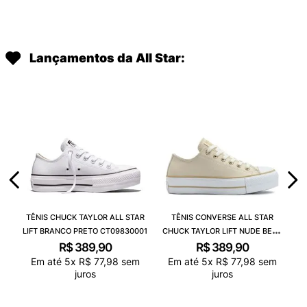
Lançamentos da All Star:
TÊNIS CHUCK TAYLOR ALL STAR
TÊNIS CONVERSE ALL STAR
LIFT BRANCO PRETO CT09830001
CHUCK TAYLOR LIFT NUDE BEGE
CLARO BRANCO CT09830003
R$
389
,
90
R$
389
,
90
Em até
5
x
R$
77
,
98
sem
Em até
5
x
R$
77
,
98
sem
juros
juros