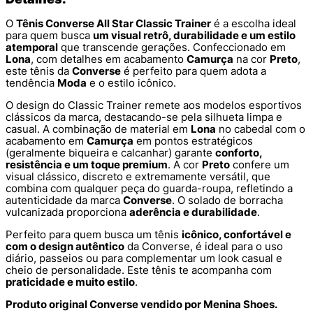
O
Tênis Converse All Star Classic Trainer
é a escolha ideal
para quem busca
um visual retrô, durabilidade e um estilo
atemporal
que transcende gerações. Confeccionado em
Lona
, com detalhes em acabamento
Camurça
na cor
Preto
,
este tênis da
Converse
é perfeito para quem adota a
tendência
Moda
e o estilo icônico.
O design do Classic Trainer remete aos modelos esportivos
clássicos da marca, destacando-se pela silhueta limpa e
casual. A combinação de material em
Lona
no cabedal com o
acabamento em
Camurça
em pontos estratégicos
(geralmente biqueira e calcanhar) garante
conforto,
resistência e um toque premium
. A cor
Preto
confere um
visual clássico, discreto e extremamente versátil, que
combina com qualquer peça do guarda-roupa, refletindo a
autenticidade da marca
Converse
. O solado de borracha
vulcanizada proporciona
aderência e durabilidade
.
Perfeito para quem busca um tênis
icônico, confortável e
com o design autêntico
da Converse, é ideal para o uso
diário, passeios ou para complementar um look casual e
cheio de personalidade. Este tênis te acompanha com
praticidade e muito estilo
.
Produto original Converse vendido por Menina Shoes.