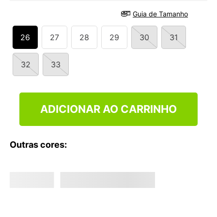
9
º
NEW 530
Guia de Tamanho
10
º
VEJA COUNTRY
26
27
28
29
30
31
32
33
ADICIONAR AO CARRINHO
Outras cores: