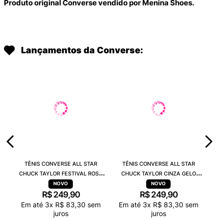
Produto original Converse vendido por Menina Shoes.
Lançamentos da Converse:
TÊNIS CONVERSE ALL STAR
TÊNIS CONVERSE ALL STAR
CHUCK TAYLOR FESTIVAL ROSA
CHUCK TAYLOR CINZA GELO
PRATA BRANCO CK15090002
PRATA BRANCO CK15090001
R$
249
,
90
R$
249
,
90
Em até
3
x
R$
83
,
30
sem
Em até
3
x
R$
83
,
30
sem
juros
juros