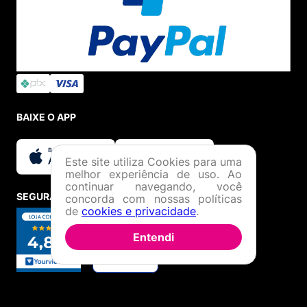
BAIXE O APP
Este site utiliza Cookies para uma
melhor experiência de uso. Ao
continuar navegando, você
SEGURANÇA E CREDIBILIDADE
concorda com nossas políticas
de
cookies e privacidade
.
Entendi