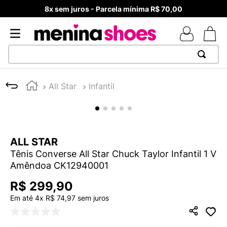
8x sem juros - Parcela mínima R$ 70,00
TERMOS MAIS BUSCADOS
All Star
Infantil
1
º
TÊNIS NEWS BALANCE 530
2
º
MELISSAS MINI BABY
3
º
TÊNIS VEJA WHITE
ALL STAR
4
º
NEW 9060
Tênis Converse All Star Chuck Taylor Infantil 1 V
5
º
ADIDAS
Amêndoa CK12940001
6
º
SAMBA
R$
299
,
90
7
º
MELISSA SLIDE
Em até
4
x
R$
74
,
97
sem juros
8
º
VANS TÊNIS VANS ULTRARANGE