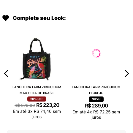
Complete seu Look:
LANCHEIRA FARM ZIRIGUIDUM
LANCHEIRA FARM ZIRIGUIDUM
MAX FEITA DE BRASIL
FLOREJO
20%
OFF
R$
223
,
20
R$
279
,
00
R$
289
,
00
Em até
3
x
R$
74
,
40
sem
Em até
4
x
R$
72
,
25
sem
juros
juros