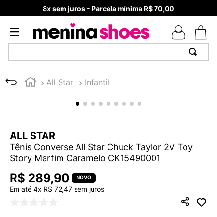
8x sem juros - Parcela mínima R$ 70,00
TERMOS MAIS BUSCADOS
All Star
Infantil
1
º
TÊNIS NEWS BALANCE 530
2
º
NEW 9060
3
º
TÊNIS VEJA WHITE
ALL STAR
4
º
MELISSAS MINI BABY
Tênis Converse All Star Chuck Taylor 2V Toy
5
º
ADIDAS
Story Marfim Caramelo CK15490001
6
º
SAMBA
R$
289
,
90
7
º
MELISSA SLIDE
Em até
4
x
R$
72
,
47
sem juros
8
º
NEW 530