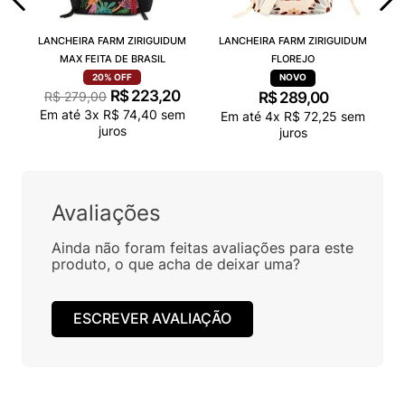
LANCHEIRA FARM ZIRIGUIDUM
LANCHEIRA FARM ZIRIGUIDUM
MAX FEITA DE BRASIL
FLOREJO
20%
OFF
R$
223
,
20
R$
279
,
00
R$
289
,
00
Em até
3
x
R$
74
,
40
sem
Em até
4
x
R$
72
,
25
sem
juros
juros
Avaliações
Ainda não foram feitas avaliações para este
produto, o que acha de deixar uma?
ESCREVER AVALIAÇÃO