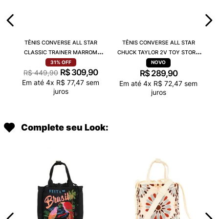
TÊNIS CONVERSE ALL STAR
TÊNIS CONVERSE ALL STAR
CLASSIC TRAINER MARROM
CHUCK TAYLOR 2V TOY STORY
BRANCO CO06610005
MARFIM CARAMELO CK15490001
31%
OFF
R$
309
,
90
R$
449
,
90
R$
289
,
90
Em até
4
x
R$
77
,
47
sem
Em até
4
x
R$
72
,
47
sem
juros
juros
Complete seu Look: