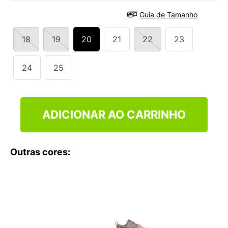
9
º
VANS TÊNIS VANS ULTRARANGE
Guia de Tamanho
10
º
NEW BALANCE 204L
18
19
20
21
22
23
24
25
ADICIONAR AO CARRINHO
Outras cores: