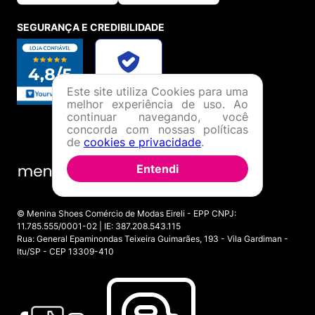
SEGURANÇA E CREDIBILIDADE
Este site utiliza Cookies para uma
melhor experiência de uso. Ao
continuar navegando, você
concorda com nossas políticas
de
cookies e privacidade
.
Entendi
© Menina Shoes Comércio de Modas Eireli - EPP CNPJ:
11.785.555/0001-02 | IE: 387.208.543.115
Rua: General Epaminondas Teixeira Guimarães, 193 - Vila Gardiman -
Itu/SP - CEP 13309-410