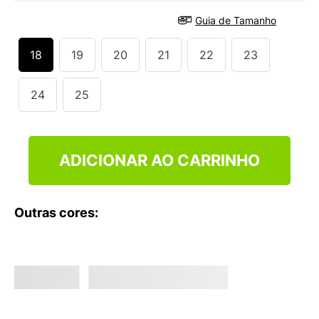
9
º
NEW 530
Guia de Tamanho
10
º
VANS TÊNIS VANS ULTRARANGE
18
19
20
21
22
23
24
25
ADICIONAR AO CARRINHO
Outras cores: