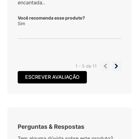
encantada..
Você recomenda esse produto?
Sim
1 - 5
de
11
ESCREVER AVALIAÇÃO
Perguntas
&
Respostas
Tem alguma dúvida sobre este produto?