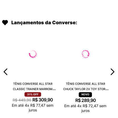
Lançamentos da Converse:
TÊNIS CONVERSE ALL STAR
TÊNIS CONVERSE ALL STAR
CLASSIC TRAINER MARROM
CHUCK TAYLOR 2V TOY STORY
BRANCO CO06610005
MARFIM CARAMELO CK15490001
31%
OFF
R$
309
,
90
R$
449
,
90
R$
289
,
90
Em até
4
x
R$
77
,
47
sem
Em até
4
x
R$
72
,
47
sem
juros
juros