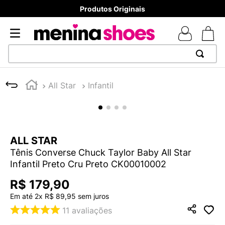
8x sem juros - Parcela mínima R$ 70,00
TERMOS MAIS BUSCADOS
All Star
Infantil
1
º
TÊNIS NEWS BALANCE 530
2
º
NEW 9060
3
º
MELISSAS MINI BABY
ALL STAR
4
º
TÊNIS VEJA WHITE
Tênis Converse Chuck Taylor Baby All Star
5
º
ADIDAS
Infantil Preto Cru Preto CK00010002
6
º
SAMBA
R$
179
,
90
7
º
MELISSA SLIDE
Em até
2
x
R$
89
,
95
sem juros
11
avaliações
8
º
NEW BALANCE 204L