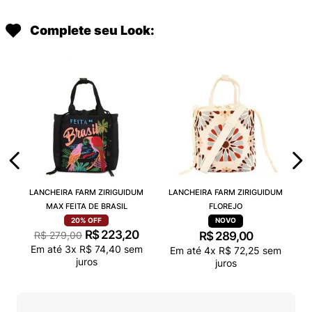
Complete seu Look:
LANCHEIRA FARM ZIRIGUIDUM
LANCHEIRA FARM ZIRIGUIDUM
MAX FEITA DE BRASIL
FLOREJO
20%
OFF
R$
223
,
20
R$
279
,
00
R$
289
,
00
Em até
3
x
R$
74
,
40
sem
Em até
4
x
R$
72
,
25
sem
juros
juros