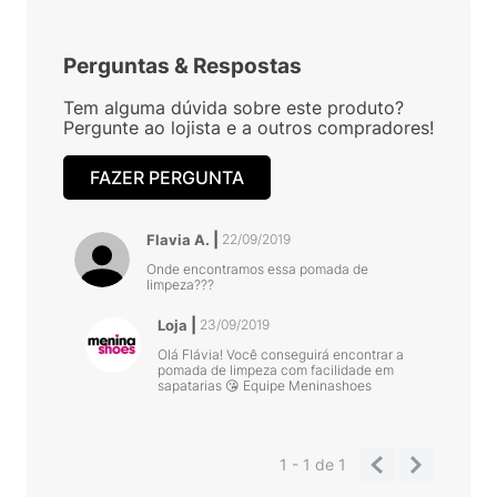
Perguntas
&
Respostas
Tem alguma dúvida sobre este produto?
Pergunte ao lojista e a outros compradores!
FAZER PERGUNTA
Flavia A.
22/09/2019
Onde encontramos essa pomada de
limpeza???
Loja
23/09/2019
Olá Flávia! Você conseguirá encontrar a
pomada de limpeza com facilidade em
sapatarias 😘 Equipe Meninashoes
1 - 1
de
1