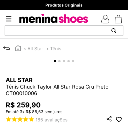
Produtos Originais
TERMOS MAIS BUSCADOS
All Star
Tênis
1
º
TÊNIS NEWS BALANCE 530
2
º
NEW 9060
3
º
MELISSAS MINI BABY
ALL STAR
4
º
TÊNIS VEJA WHITE
Tênis Chuck Taylor All Star Rosa Cru Preto
5
º
ADIDAS
CT00010006
6
º
SAMBA
R$
259
,
90
7
º
MELISSA SLIDE
Em até
3
x
R$
86
,
63
sem juros
185
avaliações
8
º
NEW BALANCE 204L