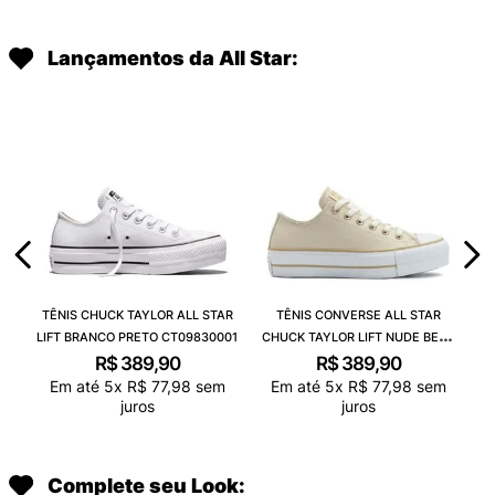
Lançamentos da All Star:
TÊNIS CHUCK TAYLOR ALL STAR
TÊNIS CONVERSE ALL STAR
LIFT BRANCO PRETO CT09830001
CHUCK TAYLOR LIFT NUDE BEGE
CLARO BRANCO CT09830003
R$
389
,
90
R$
389
,
90
Em até
5
x
R$
77
,
98
sem
Em até
5
x
R$
77
,
98
sem
juros
juros
Complete seu Look: