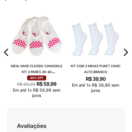
MEIA VANS CLASSIC CANOODLE
KIT COM 3 MEIAS PUKET CANO
KIT 3 PARES 36-40
ALTO BRANCO
VN000QCAJU4
R$
39
,
90
40%
OFF
R$
59
,
99
R$
99
,
90
Em até
1
x
R$
39
,
90
sem
Em até
1
x
R$
59
,
99
sem
juros
juros
Avaliações