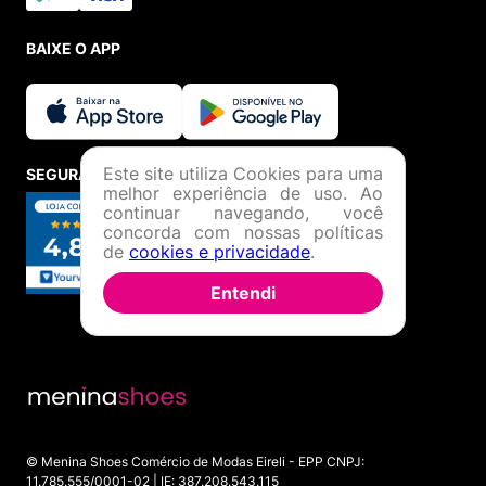
BAIXE O APP
Este site utiliza Cookies para uma
SEGURANÇA E CREDIBILIDADE
melhor experiência de uso. Ao
continuar navegando, você
concorda com nossas políticas
de
cookies e privacidade
.
Entendi
© Menina Shoes Comércio de Modas Eireli - EPP CNPJ:
11.785.555/0001-02 | IE: 387.208.543.115