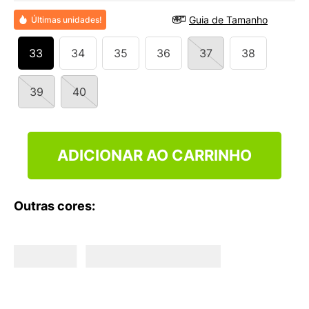
9
º
NEW 530
Guia de Tamanho
Últimas unidades!
10
º
VANS TÊNIS VANS ULTRARANGE
33
34
35
36
37
38
39
40
ADICIONAR AO CARRINHO
Outras cores: