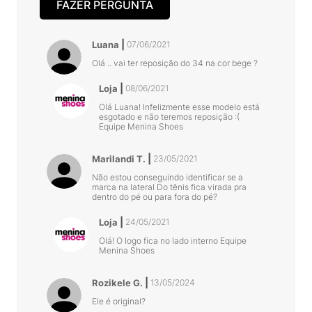
FAZER PERGUNTA
Luana
07/06/2021
Olá .. vai ter reposição do 34 na cor bege ?
Loja
08/06/2021
Olá Luana! Infelizmente esse modelo está
esgotado e não teremos reposição :(
Equipe Menina Shoes
Marilandi T.
23/05/2021
Não estou conseguindo identificar se a
marca na lateral Do tênis fica virada pra
dentro do pé ou para fora do pé?
Loja
24/05/2021
Olá! O logo fica no lado interno Equipe
Menina Shoes
Rozikele G.
13/05/2024
Ele é original?