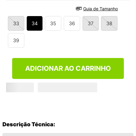
9
º
NEW 530
Guia de Tamanho
10
º
VANS TÊNIS VANS ULTRARANGE
33
34
35
36
37
38
39
ADICIONAR AO CARRINHO
Descrição Técnica: