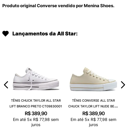
Produto original Converse vendido por Menina Shoes.
Lançamentos da All Star:
TÊNIS CHUCK TAYLOR ALL STAR
TÊNIS CONVERSE ALL STAR
LIFT BRANCO PRETO CT09830001
CHUCK TAYLOR LIFT NUDE BEGE
CLARO BRANCO CT09830003
R$
389
,
90
R$
389
,
90
Em até
5
x
R$
77
,
98
sem
Em até
5
x
R$
77
,
98
sem
juros
juros