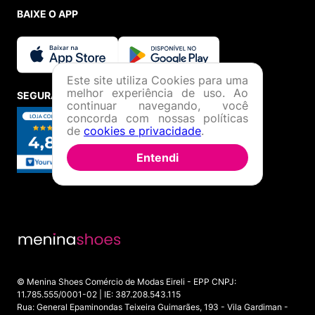
BAIXE O APP
Este site utiliza Cookies para uma
melhor experiência de uso. Ao
SEGURANÇA E CREDIBILIDADE
continuar navegando, você
concorda com nossas políticas
de
cookies e privacidade
.
Entendi
© Menina Shoes Comércio de Modas Eireli - EPP CNPJ:
11.785.555/0001-02 | IE: 387.208.543.115
Rua: General Epaminondas Teixeira Guimarães, 193 - Vila Gardiman -