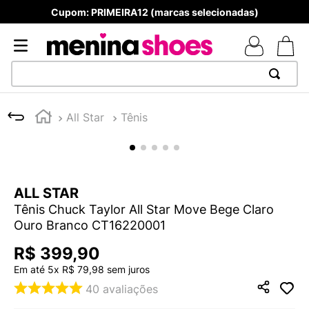
Cupom: PRIMEIRA12 (marcas selecionadas)
TERMOS MAIS BUSCADOS
All Star
Tênis
1
º
TÊNIS NEWS BALANCE 530
2
º
NEW 9060
3
º
MELISSAS MINI BABY
ALL STAR
4
º
TÊNIS VEJA WHITE
Tênis Chuck Taylor All Star Move Bege Claro
5
º
ADIDAS
Ouro Branco CT16220001
6
º
SAMBA
R$
399
,
90
7
º
MELISSA SLIDE
Em até
5
x
R$
79
,
98
sem juros
40
avaliações
8
º
NEW BALANCE 204L