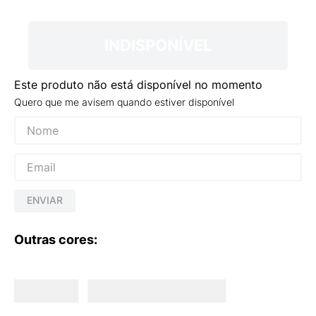
9
º
VANS TÊNIS VANS ULTRARANGE
10
º
NEW BALANCE 204L
INDISPONÍVEL
Este produto não está disponível no momento
Quero que me avisem quando estiver disponível
ENVIAR
Outras cores: