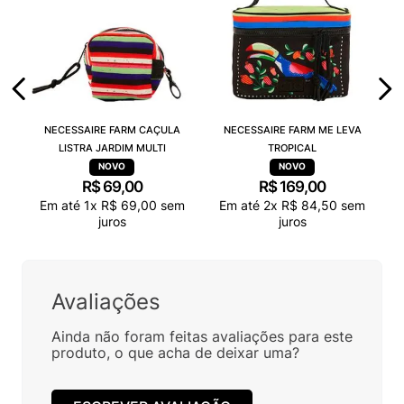
NECESSAIRE FARM CAÇULA
NECESSAIRE FARM ME LEVA
LISTRA JARDIM MULTI
TROPICAL
R$
69
,
00
R$
169
,
00
Em até
1
x
R$
69
,
00
sem
Em até
2
x
R$
84
,
50
sem
juros
juros
Avaliações
Ainda não foram feitas avaliações para este
produto, o que acha de deixar uma?