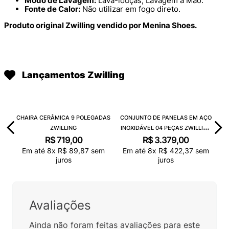
Modo de Lavagem:
Lava-louças, Lavagem à Mão.
Fonte de Calor:
Não utilizar em fogo direto.
Produto original Zwilling vendido por Menina Shoes.
Lançamentos Zwilling
CHAIRA CERÂMICA 9 POLEGADAS
CONJUNTO DE PANELAS EM AÇO
ZWILLING
INOXIDÁVEL 04 PEÇAS ZWILLING
TRUEFLOW
R$
719
,
00
R$
3
.
379
,
00
Em até
8
x
R$
89
,
87
sem
Em até
8
x
R$
422
,
37
sem