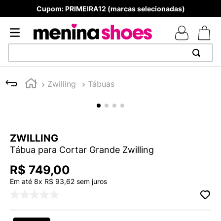
Cupom: PRIMEIRA12 (marcas selecionadas)
TERMOS MAIS BUSCADOS
Zwilling
Tábuas
1
º
TÊNIS NEWS BALANCE 530
2
º
NEW 9060
3
º
MELISSAS MINI BABY
ZWILLING
4
º
TÊNIS VEJA WHITE
Tábua para Cortar Grande Zwilling
5
º
ADIDAS
R$
749
,
00
6
º
SAMBA
Em até
8
x
R$
93
,
62
sem juros
7
º
MELISSA SLIDE
8
º
NEW BALANCE 204L