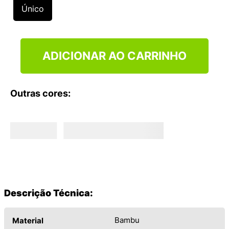
9
º
NEW 530
Único
10
º
VANS TÊNIS VANS ULTRARANGE
ADICIONAR AO CARRINHO
Outras cores:
Descrição Técnica:
Bambu
Material