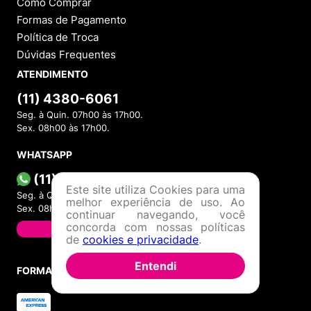
Como Comprar
Formas de Pagamento
Política de Troca
Dúvidas Frequentes
ATENDIMENTO
(11) 4380-6061
Seg. à Quin. 07h00 às 17h00.
Sex. 08h00 às 17h00.
WHATSAPP
(11) 4380-6061
Este site utiliza Cookies para uma
Seg. à Quin. 07h00 às 17h00.
melhor experiência de uso. Ao
Sex. 08h00 às 17h00.
continuar navegando, você
concorda com nossas políticas
FALAR AGORA
de
cookies e privacidade
.
Entendi
FORMAS DE PAGAMENTO