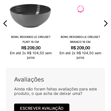
BOWL REDONDO LE CREUSET
BOWL REDONDO LE CREUSET
FLINT 16 CM
BRANCO 16 CM
R$
209
,
00
R$
209
,
00
Em até
2
x
R$
104
,
50
sem
Em até
2
x
R$
104
,
50
sem
juros
juros
Avaliações
Ainda não foram feitas avaliações para este
produto, o que acha de deixar uma?
ESCREVER AVALIAÇÃO