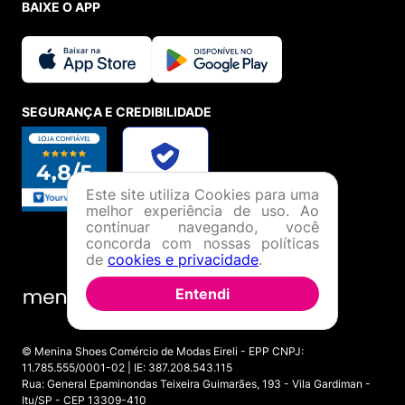
BAIXE O APP
SEGURANÇA E CREDIBILIDADE
Este site utiliza Cookies para uma
melhor experiência de uso. Ao
continuar navegando, você
concorda com nossas políticas
de
cookies e privacidade
.
Entendi
© Menina Shoes Comércio de Modas Eireli - EPP CNPJ:
11.785.555/0001-02 | IE: 387.208.543.115
Rua: General Epaminondas Teixeira Guimarães, 193 - Vila Gardiman -
Itu/SP - CEP 13309-410