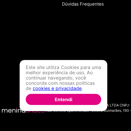
Dúvidas Frequentes
Este site utiliza Cookies para uma
melhor experiência de uso. Ao
continuar navegando, você
concorda com nossas políticas
de
cookies e privacidade
.
Entendi
MENINA SHOES COMERCIO DE MODA LTDA CNPJ: 11.7
Rua: General Epaminondas Teixeira Guimarães, 193 