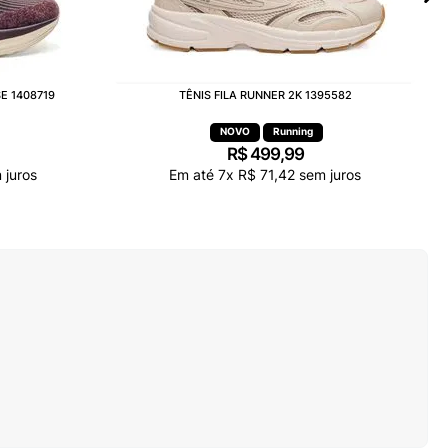
E 1408719
TÊNIS FILA RUNNER 2K 1395582
Running
R$
499
,
99
juros
Em até
7
x
R$
71
,
42
sem juros