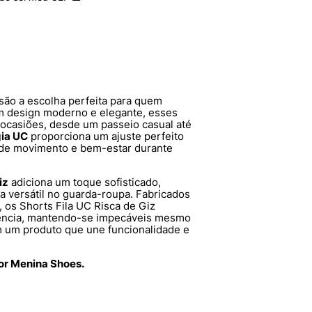
são a escolha perfeita para quem
um design moderno e elegante, esses
s ocasiões, desde um passeio casual até
gia UC
proporciona um ajuste perfeito
e de movimento e bem-estar durante
iz
adiciona um toque sofisticado,
 versátil no guarda-roupa. Fabricados
, os Shorts Fila UC Risca de Giz
tência, mantendo-se impecáveis mesmo
em um produto que une funcionalidade e
por Menina Shoes.