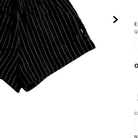
10
º
NEW 530
E
Q
O
C
N