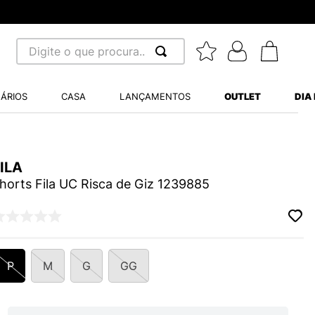
Digite o que procura...
 BUSCADOS
ÁRIOS
CASA
LANÇAMENTOS
OUTLET
DIA
S BALANCE 530
MINI BABY
ILA
A WHITE
horts Fila UC Risca de Giz 1239885
LIDE
P
M
G
GG
TRY
S VANS ULTRARANGE