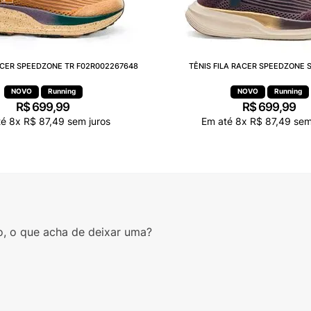
RACER SPEEDZONE TR F02R002267648
TÊNIS FILA RACER SPEEDZONE S
Running
Running
R$
699
,
99
R$
699
,
99
té
8
x
R$
87
,
49
sem juros
Em até
8
x
R$
87
,
49
sem 
o, o que acha de deixar uma?