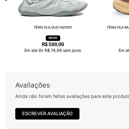
TÊNIS FILA GLIO 1420107
TÊNIS FILA 
R$
599
,
99
Em até
8
x
R$
74
,
99
sem juros
Em a
Avaliações
Ainda não foram feitas avaliações para este produt
ESCREVER AVALIAÇÃO