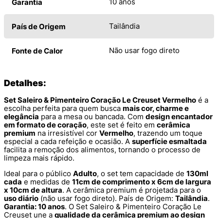
10 anos
Garantia
Tailândia
País de Origem
Não usar fogo direto
Fonte de Calor
Detalhes:
Set Saleiro & Pimenteiro Coração Le Creuset Vermelho
é a
escolha perfeita para quem busca
mais cor, charme e
elegância
para a mesa ou bancada. Com
design encantador
em formato de coração
, este set é feito em
cerâmica
premium
na irresistível cor
Vermelho
, trazendo um toque
especial a cada refeição e ocasião. A
superfície esmaltada
facilita a remoção dos alimentos, tornando o processo de
limpeza mais rápido.
Ideal para o público
Adulto
, o set tem capacidade de
130ml
cada
e medidas de
11cm de comprimento x 6cm de largura
x 10cm de altura
. A cerâmica premium é projetada para o
uso diário
(não usar fogo direto). País de Origem:
Tailândia
.
Garantia: 10 anos
. O Set Saleiro & Pimenteiro Coração Le
Creuset une a
qualidade da cerâmica premium ao design