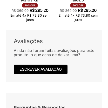
PRETO 21 CM
BRANCO
20%
OFF
20%
OFF
R$
295
,
20
R$
295
,
20
R$
369
,
00
R$
369
,
00
Em até
4
x
R$
73
,
80
sem
Em até
4
x
R$
73
,
80
sem
juros
juros
Avaliações
Ainda não foram feitas avaliações para este
produto, o que acha de deixar uma?
ESCREVER AVALIAÇÃO
Perguntas
&
Respostas