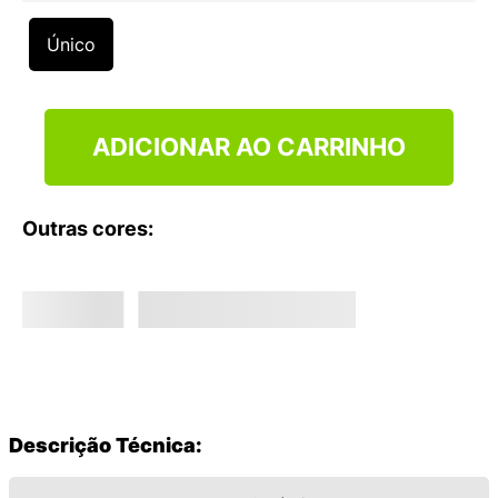
9
º
VANS TÊNIS VANS ULTRARANGE
Único
10
º
NEW BALANCE 204L
ADICIONAR AO CARRINHO
Outras cores:
Descrição Técnica: