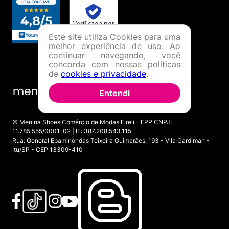
Este site utiliza Cookies para uma
melhor experiência de uso. Ao
continuar navegando, você
concorda com nossas políticas
de
cookies e privacidade
.
Entendi
© Menina Shoes Comércio de Modas Eireli - EPP CNPJ:
11.785.555/0001-02 | IE: 387.208.543.115
Rua: General Epaminondas Teixeira Guimarães, 193 - Vila Gardiman -
Itu/SP - CEP 13309-410