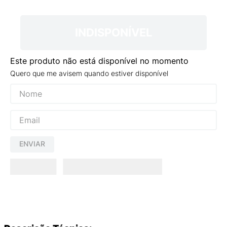
9
º
NEW 530
10
º
VANS TÊNIS VANS ULTRARANGE
INDISPONÍVEL
Este produto não está disponível no momento
Quero que me avisem quando estiver disponível
ENVIAR