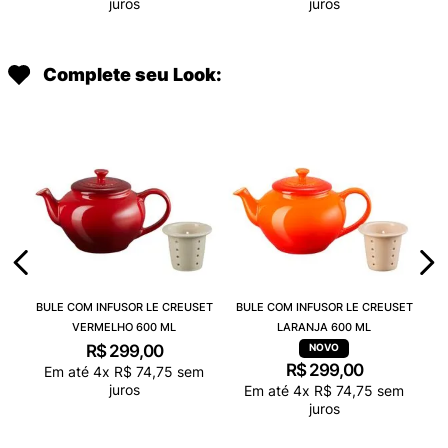
juros
juros
Complete seu Look:
BULE COM INFUSOR LE CREUSET
BULE COM INFUSOR LE CREUSET
VERMELHO 600 ML
LARANJA 600 ML
R$
299
,
00
R$
299
,
00
Em até
4
x
R$
74
,
75
sem
juros
Em até
4
x
R$
74
,
75
sem
juros