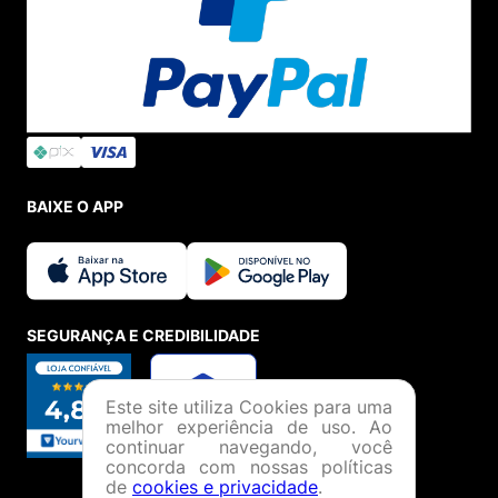
BAIXE O APP
SEGURANÇA E CREDIBILIDADE
Este site utiliza Cookies para uma
melhor experiência de uso. Ao
continuar navegando, você
concorda com nossas políticas
de
cookies e privacidade
.