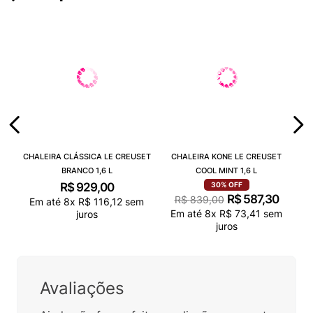
CHALEIRA CLÁSSICA LE CREUSET
CHALEIRA KONE LE CREUSET
BRANCO 1,6 L
COOL MINT 1,6 L
R$
929
,
00
30%
OFF
R$
587
,
30
R$
839
,
00
Em até
8
x
R$
116
,
12
sem
Em até
8
x
R$
73
,
41
sem
juros
juros
Avaliações