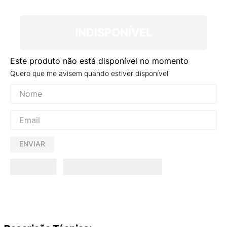
9
º
VANS TÊNIS VANS ULTRARANGE
10
º
NEW BALANCE 204L
INDISPONÍVEL
Este produto não está disponível no momento
Quero que me avisem quando estiver disponível
ENVIAR