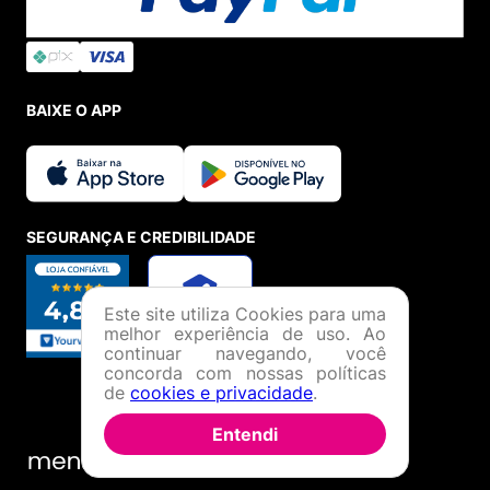
BAIXE O APP
SEGURANÇA E CREDIBILIDADE
Este site utiliza Cookies para uma
melhor experiência de uso. Ao
continuar navegando, você
concorda com nossas políticas
de
cookies e privacidade
.
Entendi