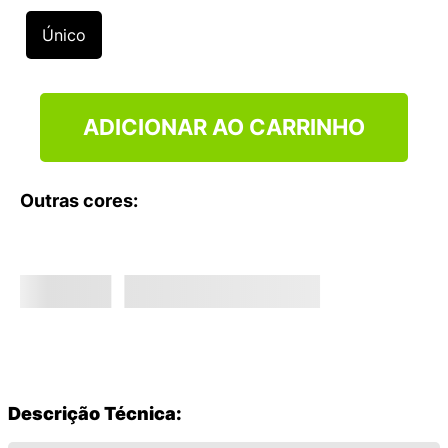
9
º
NEW 530
Único
10
º
VEJA COUNTRY
ADICIONAR AO CARRINHO
Outras cores:
Descrição Técnica: