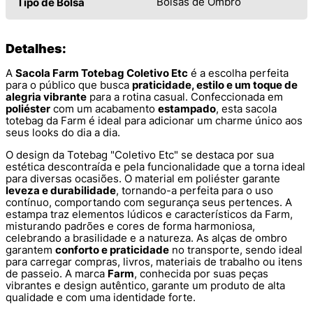
Bolsas de Ombro
Tipo de Bolsa
Detalhes:
A
Sacola Farm Totebag Coletivo Etc
é a escolha perfeita
para o público que busca
praticidade, estilo e um toque de
alegria vibrante
para a rotina casual. Confeccionada em
poliéster
com um acabamento
estampado
, esta sacola
totebag da Farm é ideal para adicionar um charme único aos
seus looks do dia a dia.
O design da Totebag "Coletivo Etc" se destaca por sua
estética descontraída e pela funcionalidade que a torna ideal
para diversas ocasiões. O material em poliéster garante
leveza e durabilidade
, tornando-a perfeita para o uso
contínuo, comportando com segurança seus pertences. A
estampa traz elementos lúdicos e característicos da Farm,
misturando padrões e cores de forma harmoniosa,
celebrando a brasilidade e a natureza. As alças de ombro
garantem
conforto e praticidade
no transporte, sendo ideal
para carregar compras, livros, materiais de trabalho ou itens
de passeio. A marca
Farm
, conhecida por suas peças
vibrantes e design autêntico, garante um produto de alta
qualidade e com uma identidade forte.