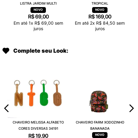
LISTRA JARDIM MULTI
TROPICAL
R$
69
,
00
R$
169
,
00
Em até
1
x
R$
69
,
00
sem
Em até
2
x
R$
84
,
50
sem
juros
juros
Complete seu Look:
CHAVEIRO MELISSA ALFABETO
CHAVEIRO FARM XODOZINHO
CORES DIVERSAS 34191
BANANADA
R$
19
,
90