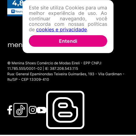
Este site utiliza Cookies para uma
melhor experiência de uso. Ao
continuar navegando, você
concorda com nossas políticas
de
cookies e privacidade
.
Entendi
© Menina Shoes Comércio de Modas Eireli - EPP CNPJ:
11.785.555/0001-02 | IE: 387.208.543.115
Rua: General Epaminondas Teixeira Guimarães, 193 - Vila Gardiman -
Itu/SP - CEP 13309-410