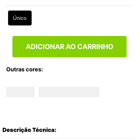
9
º
VANS TÊNIS VANS ULTRARANGE
10
º
NEW 530
Único
ADICIONAR AO CARRINHO
Outras cores:
Descrição Técnica: