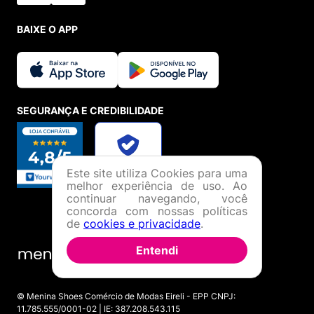
BAIXE O APP
SEGURANÇA E CREDIBILIDADE
Este site utiliza Cookies para uma
melhor experiência de uso. Ao
continuar navegando, você
concorda com nossas políticas
de
cookies e privacidade
.
Entendi
© Menina Shoes Comércio de Modas Eireli - EPP CNPJ:
11.785.555/0001-02 | IE: 387.208.543.115