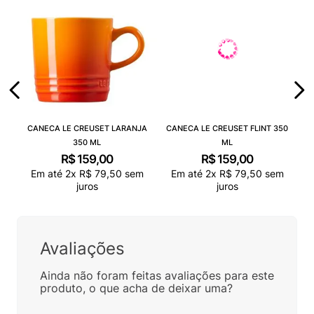
CANECA LE CREUSET LARANJA
CANECA LE CREUSET FLINT 350
350 ML
ML
R$
159
,
00
R$
159
,
00
Em até
2
x
R$
79
,
50
sem
Em até
2
x
R$
79
,
50
sem
juros
juros
Avaliações
Ainda não foram feitas avaliações para este
produto, o que acha de deixar uma?