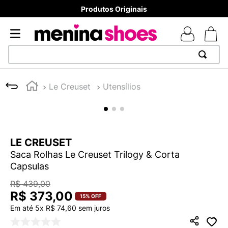
Produtos Originais
TERMOS MAIS BUSCADOS
Le Creuset
Utensílios
1
º
TÊNIS NEWS BALANCE 530
2
º
MELISSAS MINI BABY
3
º
ADIDAS
LE CREUSET
4
º
TÊNIS VEJA WHITE
Saca Rolhas Le Creuset Trilogy & Corta
5
º
NEW 9060
Capsulas
6
º
MELISSA SLIDE
R$
439
,
00
R$
373
,
00
7
º
SAMBA
15%
OFF
Em até
5
x
R$
74
,
60
sem juros
8
º
VEJA COUNTRY