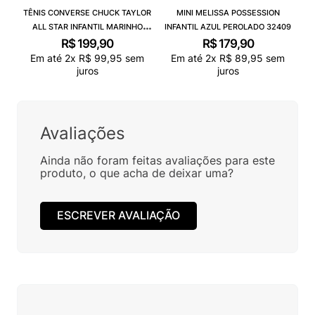
TÊNIS CONVERSE CHUCK TAYLOR
MINI MELISSA POSSESSION
ALL STAR INFANTIL MARINHO
INFANTIL AZUL PEROLADO 32409
CK00020003
R$
199
,
90
R$
179
,
90
Em até
2
x
R$
99
,
95
sem
Em até
2
x
R$
89
,
95
sem
juros
juros
Avaliações
Ainda não foram feitas avaliações para este
produto, o que acha de deixar uma?
ESCREVER AVALIAÇÃO