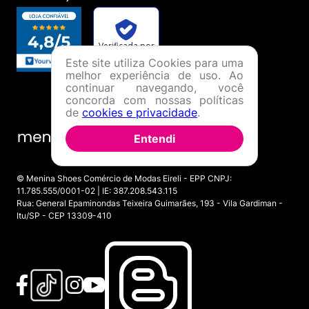
Este site utiliza Cookies para uma
melhor experiência de uso. Ao
continuar navegando, você
concorda com nossas políticas
de
cookies e privacidade
.
Entendi
© Menina Shoes Comércio de Modas Eireli - EPP CNPJ:
11.785.555/0001-02 | IE: 387.208.543.115
Rua: General Epaminondas Teixeira Guimarães, 193 - Vila Gardiman -
Itu/SP - CEP 13309-410