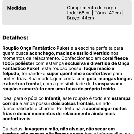
Comprimento do corpo
Medidas
todo: 68cm | Tórax: 42cm |
Braço: 44cm
Detalhes:
Roupão Onça Fantástico Puket
é a escolha perfeita para
quem busca
aconchego, maciez e estilo divertido
nos
momentos de relaxamento. Confeccionado em
coral fleece
100% poliéster
com estampa
exclusiva e divertida de Onça
Fantástico Puket
, este roupão possui
toque macio e
felpudo
, tornando-o
super quentinho e confortável
para
noites frias. Sua modelagem conta com
gola, mangas longas
e abertura frontal
, com a possibilidade de
transpassar o
roupão e amarrá-lo com uma faixa do próprio tecido
.
Ideal para o público
Infantil
, este roupão é todo em
estampa
corrida
e ainda possui
dois bolsos frontais
, unindo
funcionalidade e charme. Perfeito para
aconchegar noites
frias e deixar momentos de relaxamento ainda mais
confortáveis
.
Cuidados:
lavagem à mão, não alvejar, não secar em
tambor, não passar, não limpar a seco
(mais informações na