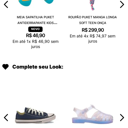
MEIA SAPATILHA PUKET
ROUPÃO PUKET MANGA LONGA
ANTIDERRAPANTE KIDS
SOFT TEEN ONÇA
CAPIVARA CHOCOLATE
R$
299
,
90
R$
46
,
90
Em até
4
x
R$
74
,
97
sem
juros
Em até
1
x
R$
46
,
90
sem
juros
Complete seu Look: