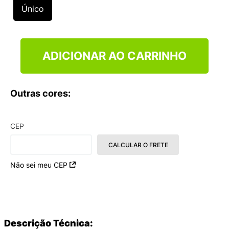
9
º
NEW 530
Único
10
º
VANS TÊNIS VANS ULTRARANGE
ADICIONAR AO CARRINHO
Outras cores:
CEP
CALCULAR O FRETE
Não sei meu CEP
Descrição Técnica: