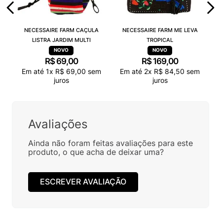
NECESSAIRE FARM CAÇULA
NECESSAIRE FARM ME LEVA
LISTRA JARDIM MULTI
TROPICAL
R$
69
,
00
R$
169
,
00
Em até
1
x
R$
69
,
00
sem
Em até
2
x
R$
84
,
50
sem
juros
juros
Avaliações
Ainda não foram feitas avaliações para este
produto, o que acha de deixar uma?
ESCREVER AVALIAÇÃO