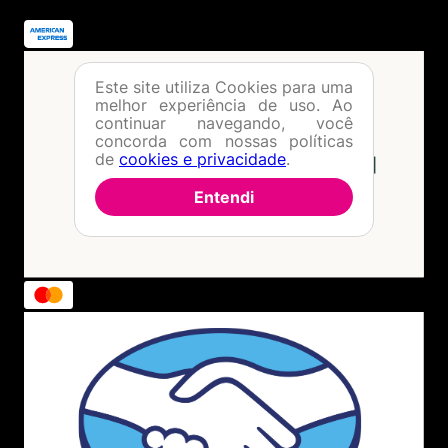
Este site utiliza Cookies para uma
melhor experiência de uso. Ao
continuar navegando, você
concorda com nossas políticas
de
cookies e privacidade
.
Entendi