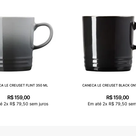
A LE CREUSET FLINT 350 ML
CANECA LE CREUSET BLACK ON
R$
159
,
00
R$
159
,
00
té
2
x
R$
79
,
50
sem juros
Em até
2
x
R$
79
,
50
sem