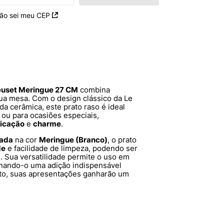
ão sei meu CEP
euset Meringue 27 CM
combina
ua mesa. Com o design clássico da Le
da cerâmica, este prato raso é ideal
a ou para ocasiões especiais,
ticação
e
charme
.
tada
na cor
Meringue (Branco)
, o prato
de
e facilidade de limpeza, podendo ser
. Sua versatilidade permite o uso em
rnando-o uma adição indispensável
ato, suas apresentações ganharão um