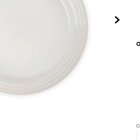
10
º
VEJA COUN
O
C