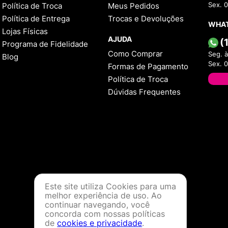
Política de Troca
Meus Pedidos
Sex. 
Política de Entrega
Trocas e Devoluções
WHA
Lojas Físicas
AJUDA
(
Programa de Fidelidade
Como Comprar
Seg. à
Blog
Sex. 
Formas de Pagamento
Política de Troca
Dúvidas Frequentes
Este site utiliza Cookies para uma
melhor experiência de uso. Ao
continuar navegando, você
concorda com nossas políticas
de
cookies e privacidade
.