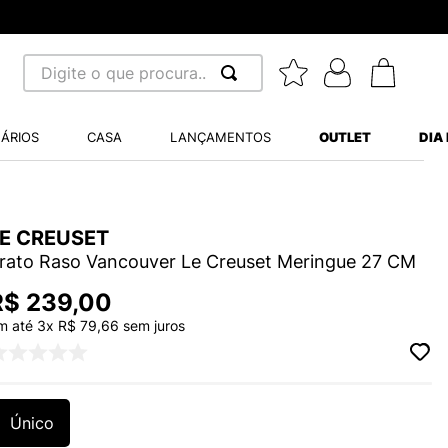
Digite o que procura...
 BUSCADOS
ÁRIOS
CASA
LANÇAMENTOS
OUTLET
DIA
S BALANCE 530
MINI BABY
A WHITE
LE CREUSET
rato Raso Vancouver Le Creuset Meringue 27 CM
R$
239
,
00
m até
3
x
R$
79
,
66
sem juros
LIDE
S VANS ULTRARANGE
Único