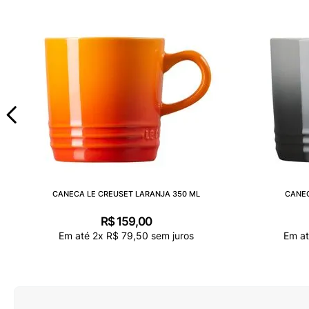
CANECA LE CREUSET LARANJA 350 ML
CANEC
R$
159
,
00
Em até
2
x
R$
79
,
50
sem juros
Em a