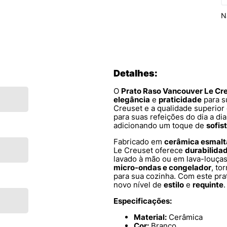
N
Detalhes:
O
Prato Raso Vancouver Le Cr
elegância
e
praticidade
para s
Creuset e a qualidade superior 
para suas refeições do dia a di
adicionando um toque de
sofis
Fabricado em
cerâmica esmal
Le Creuset oferece
durabilida
lavado à mão ou em lava-louças
micro-ondas e congelador
, to
para sua cozinha. Com este pr
novo nível de
estilo
e
requinte
.
Especificações:
Material:
Cerâmica
Cor:
Branco