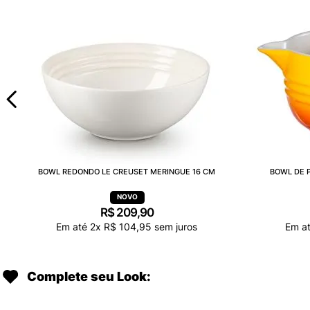
BOWL REDONDO LE CREUSET MERINGUE 16 CM
BOWL DE P
R$
209
,
90
Em até
2
x
R$
104
,
95
sem juros
Em a
Complete seu Look: