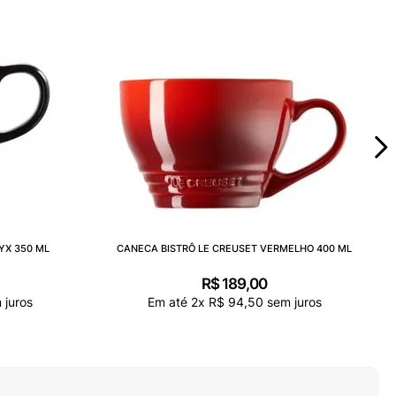
YX 350 ML
CANECA BISTRÔ LE CREUSET VERMELHO 400 ML
R$
189
,
00
 juros
Em até
2
x
R$
94
,
50
sem juros