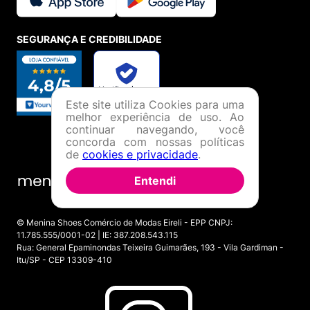
SEGURANÇA E CREDIBILIDADE
Este site utiliza Cookies para uma
melhor experiência de uso. Ao
continuar navegando, você
concorda com nossas políticas
de
cookies e privacidade
.
Entendi
© Menina Shoes Comércio de Modas Eireli - EPP CNPJ:
11.785.555/0001-02 | IE: 387.208.543.115
Rua: General Epaminondas Teixeira Guimarães, 193 - Vila Gardiman -
Itu/SP - CEP 13309-410