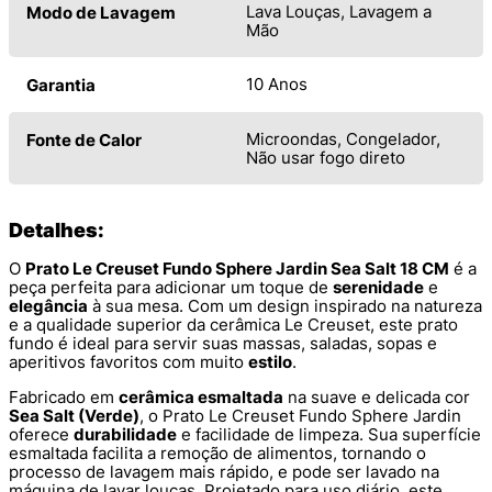
Lava Louças, Lavagem a
Modo de Lavagem
Mão
10 Anos
Garantia
Microondas, Congelador,
Fonte de Calor
Não usar fogo direto
Detalhes:
O
Prato Le Creuset Fundo Sphere Jardin Sea Salt 18 CM
é a
peça perfeita para adicionar um toque de
serenidade
e
elegância
à sua mesa. Com um design inspirado na natureza
e a qualidade superior da cerâmica Le Creuset, este prato
fundo é ideal para servir suas massas, saladas, sopas e
aperitivos favoritos com muito
estilo
.
Fabricado em
cerâmica esmaltada
na suave e delicada cor
Sea Salt (Verde)
, o Prato Le Creuset Fundo Sphere Jardin
oferece
durabilidade
e facilidade de limpeza. Sua superfície
esmaltada facilita a remoção de alimentos, tornando o
processo de lavagem mais rápido, e pode ser lavado na
máquina de lavar louças. Projetado para uso diário, este