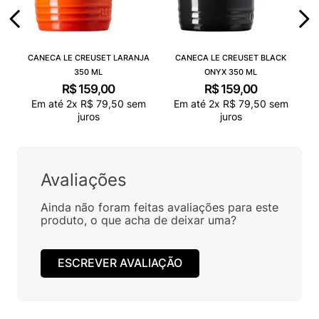
CANECA LE CREUSET LARANJA
CANECA LE CREUSET BLACK
350 ML
ONYX 350 ML
R$
159
,
00
R$
159
,
00
Em até
2
x
R$
79
,
50
sem
Em até
2
x
R$
79
,
50
sem
juros
juros
Avaliações
Ainda não foram feitas avaliações para este
produto, o que acha de deixar uma?
ESCREVER AVALIAÇÃO