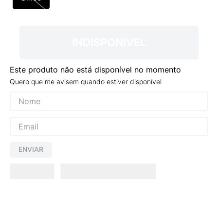
9
º
VANS TÊNIS VANS ULTRARANGE
10
º
NEW BALANCE 204L
INDISPONÍVEL
Este produto não está disponível no momento
Quero que me avisem quando estiver disponível
ENVIAR