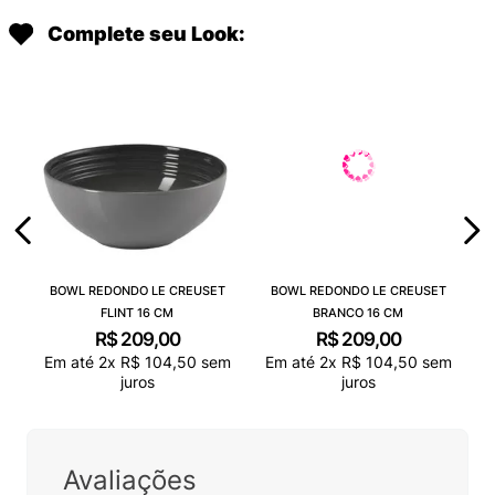
Complete seu Look:
BOWL REDONDO LE CREUSET
BOWL REDONDO LE CREUSET
FLINT 16 CM
BRANCO 16 CM
R$
209
,
00
R$
209
,
00
Em até
2
x
R$
104
,
50
sem
Em até
2
x
R$
104
,
50
sem
juros
juros
Avaliações