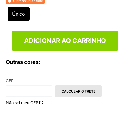
Últimas unidades!
9
º
VEJA COUNTRY
10
º
NEW 530
Único
ADICIONAR AO CARRINHO
Outras cores:
CEP
CALCULAR O FRETE
Não sei meu CEP