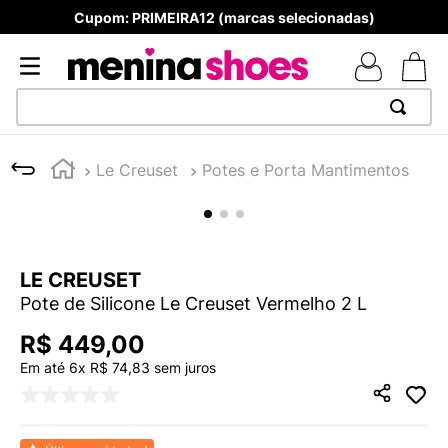
Cupom: PRIMEIRA12 (marcas selecionadas)
TERMOS MAIS BUSCADOS
Le Creuset
Potes e Porta Mantimentos
1
º
TÊNIS NEWS BALANCE 530
2
º
MELISSAS MINI BABY
3
º
NEW 9060
LE CREUSET
4
º
TÊNIS VEJA WHITE
Pote de Silicone Le Creuset Vermelho 2 L
5
º
ADIDAS
R$
449
,
00
6
º
SAMBA
Em até
6
x
R$
74
,
83
sem juros
7
º
MELISSA SLIDE
8
º
VANS TÊNIS VANS ULTRARANGE