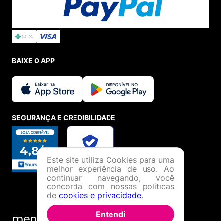
BAIXE O APP
SEGURANÇA E CREDIBILIDADE
Este site utiliza Cookies para uma
melhor experiência de uso. Ao
continuar navegando, você
concorda com nossas políticas
de
cookies e privacidade
.
Entendi