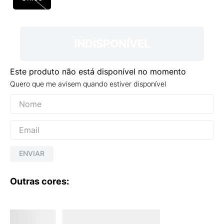
9
º
VANS TÊNIS VANS ULTRARANGE
10
º
NEW BALANCE 204L
INDISPONÍVEL
Este produto não está disponível no momento
Quero que me avisem quando estiver disponível
ENVIAR
Outras cores: