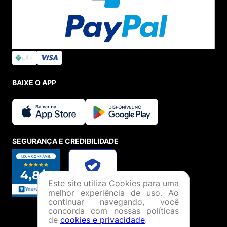
BAIXE O APP
SEGURANÇA E CREDIBILIDADE
Este site utiliza Cookies para uma
melhor experiência de uso. Ao
continuar navegando, você
concorda com nossas políticas
de
cookies e privacidade
.