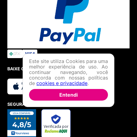
Este site utiliza Cookies para uma
melhor experiência de uso. Ao
BAIXE O APP
continuar navegando, você
concorda com nossas políticas
de
cookies e privacidade
.
Entendi
SEGURANÇA E CREDIBILIDADE