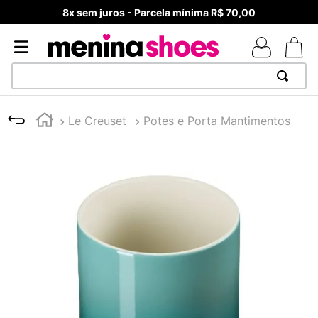
8x sem juros - Parcela mínima R$ 70,00
TERMOS MAIS BUSCADOS
Le Creuset
Potes e Porta Mantimentos
1
º
TÊNIS NEWS BALANCE 530
2
º
MELISSAS MINI BABY
3
º
TÊNIS VEJA WHITE
4
º
NEW 9060
5
º
ADIDAS
6
º
SAMBA
7
º
MELISSA SLIDE
8
º
VANS TÊNIS VANS ULTRARANGE