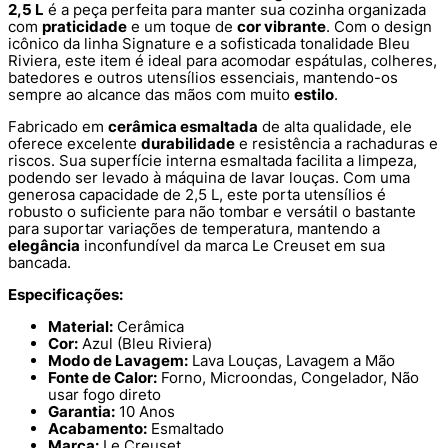
2,5 L
é a peça perfeita para manter sua cozinha organizada
com
praticidade
e um toque de
cor vibrante
. Com o design
icônico da linha Signature e a sofisticada tonalidade Bleu
Riviera, este item é ideal para acomodar espátulas, colheres,
batedores e outros utensílios essenciais, mantendo-os
sempre ao alcance das mãos com muito
estilo
.
Fabricado em
cerâmica esmaltada
de alta qualidade, ele
oferece excelente
durabilidade
e resistência a rachaduras e
riscos. Sua superfície interna esmaltada facilita a limpeza,
podendo ser levado à máquina de lavar louças. Com uma
generosa capacidade de 2,5 L, este porta utensílios é
robusto o suficiente para não tombar e versátil o bastante
para suportar variações de temperatura, mantendo a
elegância
inconfundível da marca Le Creuset em sua
bancada.
Especificações:
Material:
Cerâmica
Cor:
Azul (Bleu Riviera)
Modo de Lavagem:
Lava Louças, Lavagem a Mão
Fonte de Calor:
Forno, Microondas, Congelador, Não
usar fogo direto
Garantia:
10 Anos
Acabamento:
Esmaltado
Marca:
Le Creuset