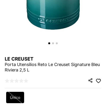
9
º
NEW 530
10
º
VEJA COUNTRY
LE CREUSET
Porta Utensílios Reto Le Creuset Signature Bleu
Riviera 2,5 L
Único