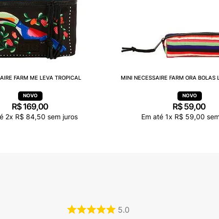
AIRE FARM ME LEVA TROPICAL
MINI NECESSAIRE FARM ORA BOLAS 
R$
169
,
00
R$
59
,
00
té
2
x
R$
84
,
50
sem juros
Em até
1
x
R$
59
,
00
sem
5.0