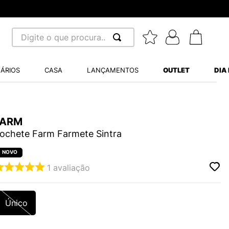
Digite o que procura...
 BUSCADOS
ÁRIOS
CASA
LANÇAMENTOS
OUTLET
DIA
S BALANCE 530
A WHITE
FARM
MINI BABY
ochete Farm Farmete Sintra
1
avaliação
LIDE
Único
S VANS ULTRARANGE