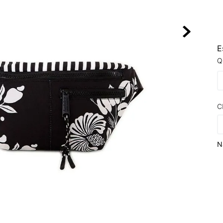
10
º
NEW BALA
E
Q
C
N