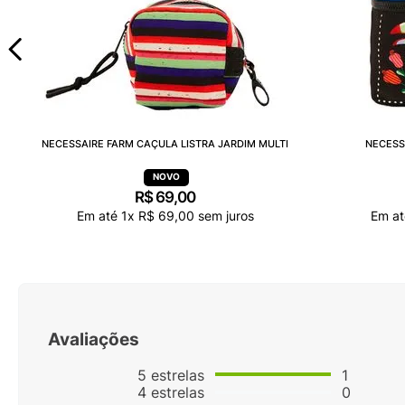
NECESSAIRE FARM CAÇULA LISTRA JARDIM MULTI
NECESS
R$
69
,
00
Em até
1
x
R$
69
,
00
sem juros
Em a
Avaliações
5
estrelas
1
4
estrelas
0