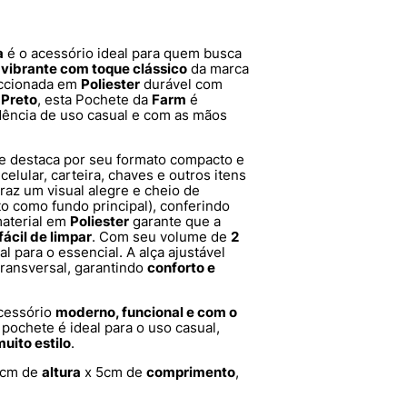
a
é o acessório ideal para quem busca
o vibrante com toque clássico
da marca
eccionada em
Poliester
durável com
r
Preto
, esta Pochete da
Farm
é
dência de uso casual e com as mãos
e destaca por seu formato compacto e
elular, carteira, chaves e outros itens
traz um visual alegre e cheio de
to como fundo principal), conferindo
aterial em
Poliester
garante que a
fácil de limpar
. Com seu volume de
2
al para o essencial. A alça ajustável
transversal, garantindo
conforto e
cessório
moderno, funcional e com o
pochete é ideal para o uso casual,
uito estilo
.
3cm de
altura
x 5cm de
comprimento
,