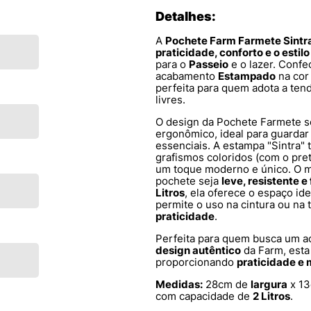
Detalhes:
A
Pochete Farm Farmete Sintr
praticidade, conforto e o estil
para o
Passeio
e o lazer. Conf
acabamento
Estampado
na co
perfeita para quem adota a ten
livres.
O design da Pochete Farmete s
ergonômico, ideal para guardar c
essenciais. A estampa "Sintra" 
grafismos coloridos (com o pre
um toque moderno e único. O m
pochete seja
leve, resistente e 
Litros
, ela oferece o espaço ide
permite o uso na cintura ou na 
praticidade
.
Perfeita para quem busca um a
design autêntico
da Farm, esta 
proporcionando
praticidade e m
Medidas:
28cm de
largura
x 1
com capacidade de
2 Litros
.