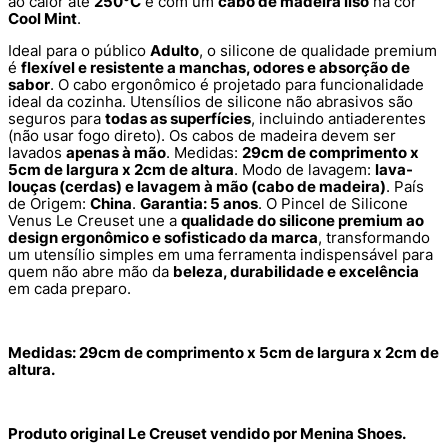
ao calor até
250°C
e com um
cabo de madeira liso
na cor
Cool Mint
.
Ideal para o público
Adulto
, o silicone de qualidade premium
é
flexível e resistente a manchas, odores e absorção de
sabor
. O cabo ergonômico é projetado para funcionalidade
ideal da cozinha. Utensílios de silicone não abrasivos são
seguros para
todas as superfícies
, incluindo antiaderentes
(não usar fogo direto). Os cabos de madeira devem ser
lavados
apenas à mão
. Medidas:
29cm de comprimento x
5cm de largura x 2cm de altura
. Modo de lavagem:
lava-
louças (cerdas) e lavagem à mão (cabo de madeira)
. País
de Origem:
China
.
Garantia: 5 anos
. O Pincel de Silicone
Venus Le Creuset une a
qualidade do silicone premium ao
design ergonômico e sofisticado da marca
, transformando
um utensílio simples em uma ferramenta indispensável para
quem não abre mão da
beleza, durabilidade e excelência
em cada preparo.
Medidas: 29cm de comprimento x 5cm de largura x 2cm de
altura.
Produto original Le Creuset vendido por Menina Shoes.