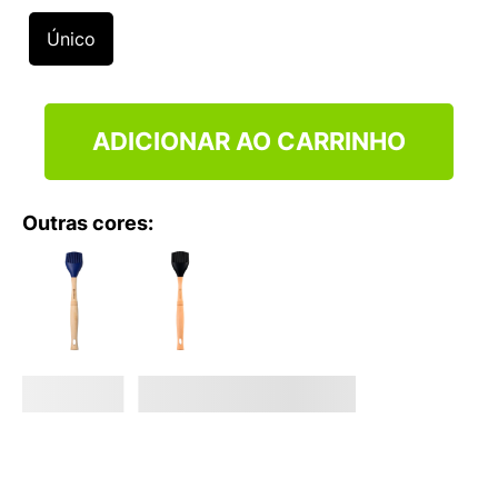
9
º
NEW 530
Único
10
º
VEJA COUNTRY
ADICIONAR AO CARRINHO
Outras cores: