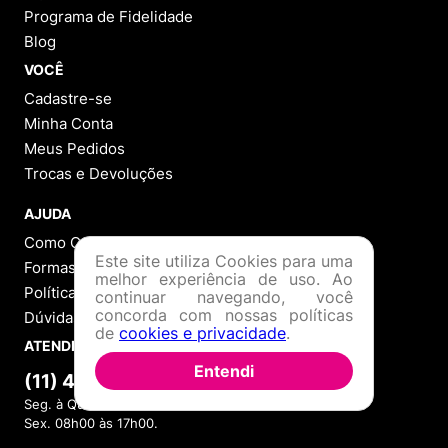
Programa de Fidelidade
Blog
VOCÊ
Cadastre-se
Minha Conta
Meus Pedidos
Trocas e Devoluções
AJUDA
Como Comprar
Este site utiliza Cookies para uma
Formas de Pagamento
melhor experiência de uso. Ao
Política de Troca
continuar navegando, você
concorda com nossas políticas
Dúvidas Frequentes
de
cookies e privacidade
.
ATENDIMENTO
Entendi
(11) 4380-6061
Seg. à Quin. 07h00 às 17h00.
Sex. 08h00 às 17h00.