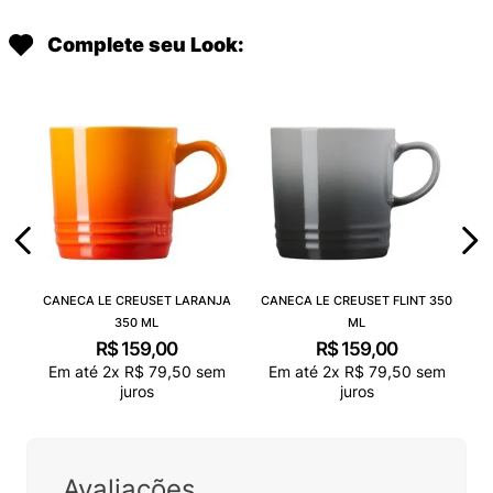
Complete seu Look:
CANECA LE CREUSET LARANJA
CANECA LE CREUSET FLINT 350
350 ML
ML
R$
159
,
00
R$
159
,
00
Em até
2
x
R$
79
,
50
sem
Em até
2
x
R$
79
,
50
sem
juros
juros
Avaliações